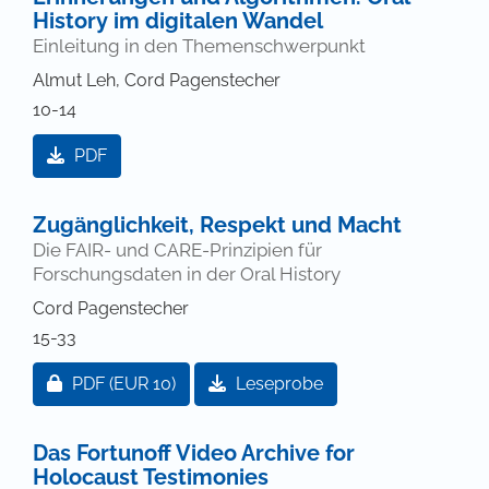
History im digitalen Wandel
Einleitung in den Themenschwerpunkt
Almut Leh, Cord Pagenstecher
10-14
PDF
Zugänglichkeit, Respekt und Macht
Die FAIR- und CARE-Prinzipien für
Forschungsdaten in der Oral History
Cord Pagenstecher
15-33
Zugang für Abonnent/innen oder durch Zahlung ei
PDF
(EUR 10)
Leseprobe
Das Fortunoff Video Archive for
Holocaust Testimonies