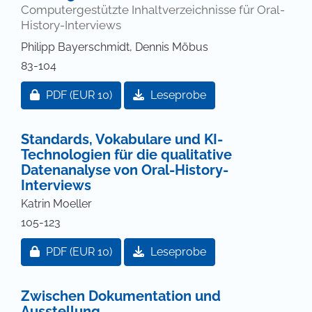
Computergestützte Inhaltverzeichnisse für Oral-
History-Interviews
Philipp Bayerschmidt, Dennis Möbus
83-104
Zugang für Abonnent/innen oder durch Zahlung ei
PDF
(EUR 10)
Leseprobe
Standards, Vokabulare und KI-
Technologien für die qualitative
Datenanalyse von Oral-History-
Interviews
Katrin Moeller
105-123
Zugang für Abonnent/innen oder durch Zahlung ei
PDF
(EUR 10)
Leseprobe
Zwischen Dokumentation und
Ausstellung