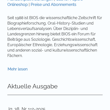
Onlineshop
|
Preise und Abonnements
Seit 1988 ist BIOS die wissenschaftliche Zeitschrift für
Biographieforschung, Oral-History-Studien und
Lebensverlaufsanalysen. Über Disziplin- und
Landesgrenzen hinweg bietet BIOS ein Forum für
Beiträge aus Soziologie, Geschichtswissenschaft,
Europäischer Ethnologie, Erziehungswissenschaft
und anderen sozial- und kulturwissenschaftlichen
Fächern.
In der Zeitschrift
werden neueste wissenschaftliche
Mehr lesen
Forschungen veröffentlicht, methodologische
Debatten geführt, vertiefende Länderberichte
Aktuelle Ausgabe
publiziert, einschlägige Neuerscheinungen
rezensiert, wiederentdeckte frühere Texte vorgestellt
sowie Veranstaltungen angekündigt.
Jg. 38, Nr. 1+2-2025