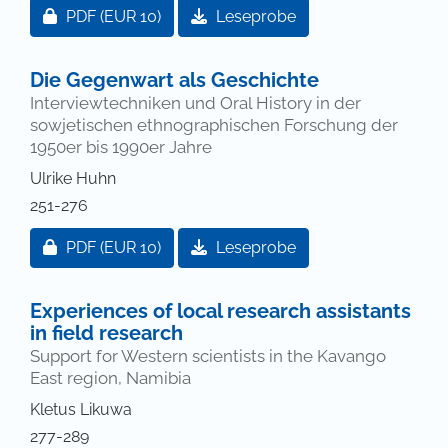
Zugang für Abonnent/innen oder durch Zahlung ei
PDF
(EUR 10)
Leseprobe
Die Gegenwart als Geschichte
Interviewtechniken und Oral History in der
sowjetischen ethnographischen Forschung der
1950er bis 1990er Jahre
Ulrike Huhn
251-276
Zugang für Abonnent/innen oder durch Zahlung ei
PDF
(EUR 10)
Leseprobe
Experiences of local research assistants
in field research
Support for Western scientists in the Kavango
East region, Namibia
Kletus Likuwa
277-289