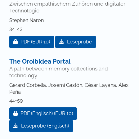
Zwischen empathischem Zuhören und digitaler
Technologie
Stephen Naron
34-43
Zugang für Abonnent/innen oder durch Zahlung ei
PDF
(EUR 10)
Leseprobe
The Oroibidea Portal
A path between memory collections and
technology
Gerard Corbella, Josemi Gastón, César Layana, Àlex
Peña
44-59
Zugang für Abonnent/innen oder durch Zahlung ei
PDF (Englisch)
(EUR 10)
Leseprobe (Englisch)