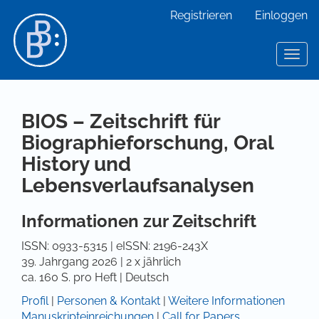
Hauptnavigation
Registrieren
Einloggen
Hauptinhalt
Sidebar
Toggl
BIOS – Zeitschrift für
Biographieforschung, Oral
History und
Lebensverlaufsanalysen
Informationen zur Zeitschrift
ISSN: 0933-5315 | eISSN: 2196-243X
39. Jahrgang 2026 | 2 x jährlich
ca. 160 S. pro Heft | Deutsch
Profil
|
Personen & Kontakt
|
Weitere Informationen
Manuskripteinreichungen
|
Call for Papers