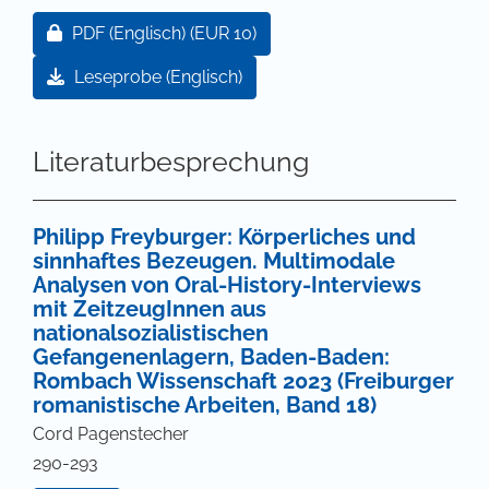
Zugang für Abonnent/innen oder durch Zahlung ei
PDF (Englisch)
(EUR 10)
Leseprobe (Englisch)
Literaturbesprechung
Philipp Freyburger: Körperliches und
sinnhaftes Bezeugen. Multimodale
Analysen von Oral-History-Interviews
mit ZeitzeugInnen aus
nationalsozialistischen
Gefangenenlagern, Baden-Baden:
Rombach Wissenschaft 2023 (Freiburger
romanistische Arbeiten, Band 18)
Cord Pagenstecher
290-293