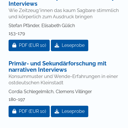
Interviews
Wie Zeitzeug*innen das kaum Sagbare stimmlich
und körperlich zum Ausdruck bringen
Stefan Pfänder, Elisabeth Gülich
153-179
Zugang für Abonnent/innen oder durch Zahlung ei
PDF
(EUR 10)
Leseprobe
Primär- und Sekundärforschung mit
narrativen Interviews
Konsummuster und Wende-Erfahrungen in einer
ostdeutschen Kleinstadt
Cordia Schlegelmilch, Clemens Villinger
180-197
Zugang für Abonnent/innen oder durch Zahlung ei
PDF
(EUR 10)
Leseprobe