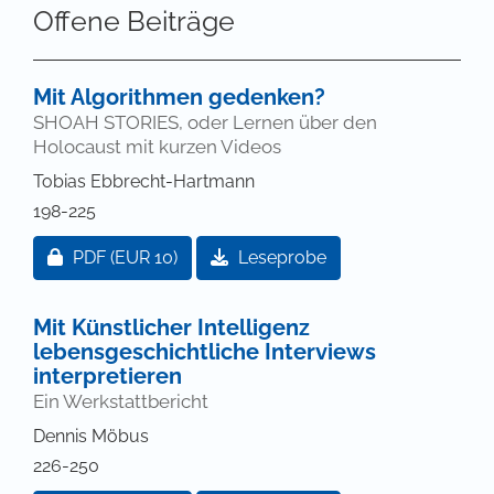
Offene Beiträge
Mit Algorithmen gedenken?
SHOAH STORIES, oder Lernen über den
Holocaust mit kurzen Videos
Tobias Ebbrecht-Hartmann
198-225
Zugang für Abonnent/innen oder durch Zahlung ei
PDF
(EUR 10)
Leseprobe
Mit Künstlicher Intelligenz
lebensgeschichtliche Interviews
interpretieren
Ein Werkstattbericht
Dennis Möbus
226-250