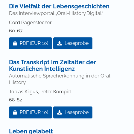
Die Vielfalt der Lebensgeschichten
Das Interviewportal „Oral-History.Digital“
Cord Pagenstecher
60-67
Zugang für Abonnent/innen oder durch Zahlung ei
PDF
(EUR 10)
Leseprobe
Das Transkript im Zeitalter der
Künstlichen Intelligenz
Automatische Spracherkennung in der Oral
History
Tobias Kilgus, Peter Kompiel
68-82
Zugang für Abonnent/innen oder durch Zahlung ei
PDF
(EUR 10)
Leseprobe
Leben gelabelt