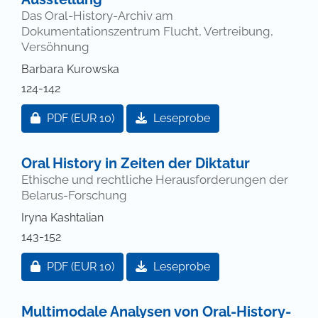
Das Oral-History-Archiv am
Dokumentationszentrum Flucht, Vertreibung,
Versöhnung
Barbara Kurowska
124-142
Zugang für Abonnent/innen oder durch Zahlung ei
PDF
(EUR 10)
Leseprobe
Oral History in Zeiten der Diktatur
Ethische und rechtliche Herausforderungen der
Belarus-Forschung
Iryna Kashtalian
143-152
Zugang für Abonnent/innen oder durch Zahlung ei
PDF
(EUR 10)
Leseprobe
Multimodale Analysen von Oral-History-