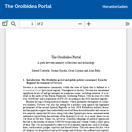
Zu
P
The Oroibidea Portal
Herunterladen
Artikeldetails
h
zurückkehren