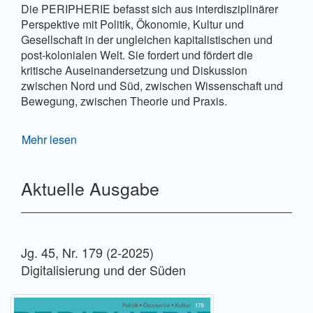
Die PERIPHERIE befasst sich aus interdisziplinärer
Perspektive mit Politik, Ökonomie, Kultur und
Gesellschaft in der ungleichen kapitalistischen und
post-kolonialen Welt. Sie fordert und fördert die
kritische Auseinandersetzung und Diskussion
zwischen Nord und Süd, zwischen Wissenschaft und
Bewegung, zwischen Theorie und Praxis.
Die Artikel diskutieren Themen wie Globalisierung,
Mehr lesen
Demokratisierung, ökonomische und ökologi­sche
Krisen oder Rassismus sowie Geschlechter- und
Aktuelle Ausgabe
Klassenverhältnisse.
Die PERIPHERIE ist ein Forum, das mit theoretisch
fundierten und empirisch gesättigten Beiträgen
detailliertes Wissen um Zusammenhänge in den
Jg. 45, Nr. 179 (2-2025)
Peripherien in die aktuellen und allzu oft nur aus der
Digitalisierung und der Süden
Perspektive der Metropolen geführten Globali­
sierungsdiskurse einbringt.
Die Grundhaltung der Redaktion ist herrschaftskritisch,