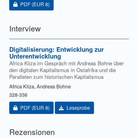
Zugang für Abonnent/innen oder durch Zahlung einer
PDF
(EUR 8)
Interview
Digitalisierung: Entwicklung zur
Unterentwicklung
Africa Kiiza im Gespräch mit Andreas Bohne über
den digitalen Kapitalismus in Ostafrika und die
Parallelen zum historischen Kapitalismus
Africa Kiiza, Andreas Bohne
328-336
Zugang für Abonnent/innen oder durch Zahlung einer
PDF
(EUR 8)
Leseprobe
Rezensionen