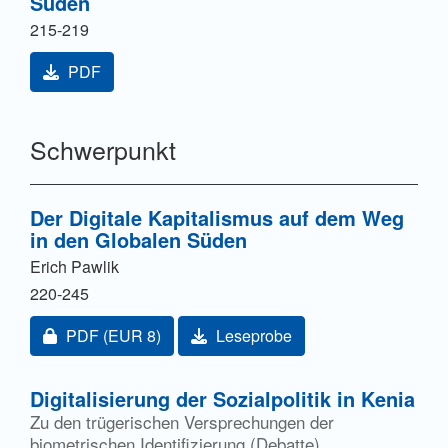
Süden
215-219
PDF
Schwerpunkt
Der Digitale Kapitalismus auf dem Weg
in den Globalen Süden
Erich Pawlik
220-245
Zugang für Abonnent/innen oder durch Zahlung einer
PDF
(EUR 8)
Leseprobe
Digitalisierung der Sozialpolitik in Kenia
Zu den trügerischen Versprechungen der
biometrischen Identifizierung (Debatte)