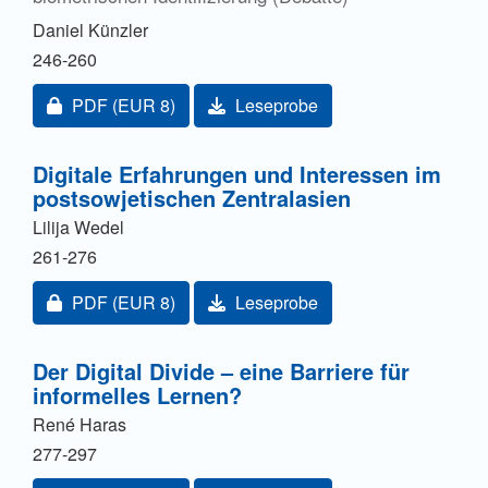
Daniel Künzler
246-260
Zugang für Abonnent/innen oder durch Zahlung einer
PDF
(EUR 8)
Leseprobe
Digitale Erfahrungen und Interessen im
postsowjetischen Zentralasien
Lilija Wedel
261-276
Zugang für Abonnent/innen oder durch Zahlung einer
PDF
(EUR 8)
Leseprobe
Der Digital Divide – eine Barriere für
informelles Lernen?
René Haras
277-297