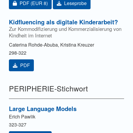
Zugang für Abonnent/innen oder durch Zahlung einer
PDF
(EUR 8)
Leseprobe
Kidfluencing als digitale Kinderarbeit?
Zur Kommodifizierung und Kommerzialisierung von
Kindheit im Internet
Caterina Rohde-Abuba, Kristina Kreuzer
298-322
PDF
PERIPHERIE-Stichwort
Large Language Models
Erich Pawlik
323-327