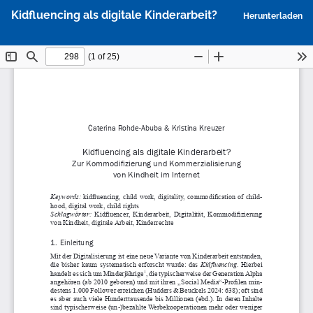
Zu
P
Kidfluencing als digitale Kinderarbeit?
Herunterladen
Artikeldetails
h
zurückkehren