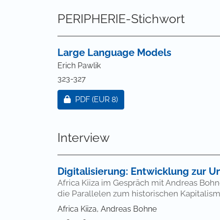
PERIPHERIE-Stichwort
Large Language Models
Erich Pawlik
323-327
Zugang für Abonnent/innen oder durch
PDF
(EUR 8)
Interview
Digitalisierung: Entwicklung zur 
Africa Kiiza im Gespräch mit Andreas Bohn
die Parallelen zum historischen Kapitalis
Africa Kiiza, Andreas Bohne