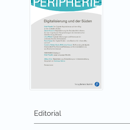
Theorierichtungen als sinnvolle Ansätze und a
Informationen für Autor*innen
|
Informationen
Zeitschriften-Onlineshop
|
Preise
|
Mediadate
Editorial