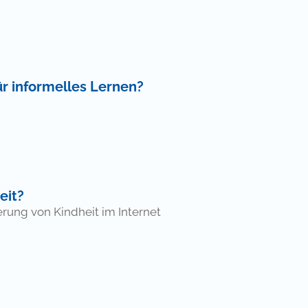
 Zahlung einer Gebühr
für informelles Lernen?
 Zahlung einer Gebühr
eit?
rung von Kindheit im Internet