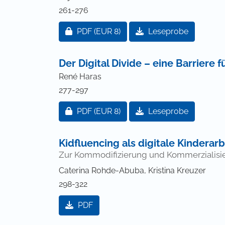
261-276
Zugang für Abonnent/innen oder durch
PDF
(EUR 8)
Leseprobe
Der Digital Divide – eine Barriere 
René Haras
277-297
Zugang für Abonnent/innen oder durch
PDF
(EUR 8)
Leseprobe
Kidfluencing als digitale Kinderarb
Zur Kommodifizierung und Kommerzialisie
Caterina Rohde-Abuba, Kristina Kreuzer
298-322
PDF