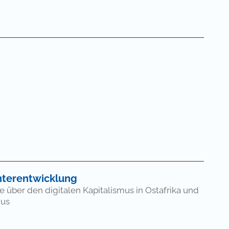
 Zahlung einer Gebühr
Unterentwicklung
e über den digitalen Kapitalismus in Ostafrika und
mus