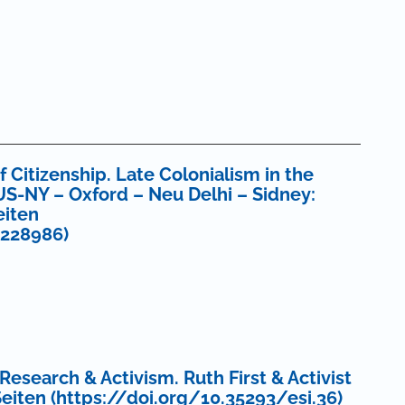
 Zahlung einer Gebühr
f Citizenship. Late Colonialism in the
S-NY – Oxford – Neu Delhi – Sidney:
eiten
0228986)
esearch & Activism. Ruth First & Activist
 Seiten (https://doi.org/10.35293/esi.36)