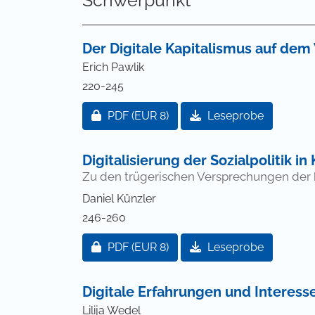
Der Digitale Kapitalismus auf de
Erich Pawlik
220-245
Zugang für Abonnent/innen oder durch
PDF
(EUR 8)
Leseprobe
Digitalisierung der Sozialpolitik in
Zu den trügerischen Versprechungen der b
Daniel Künzler
246-260
Zugang für Abonnent/innen oder durch
PDF
(EUR 8)
Leseprobe
Digitale Erfahrungen und Interess
Lilija Wedel