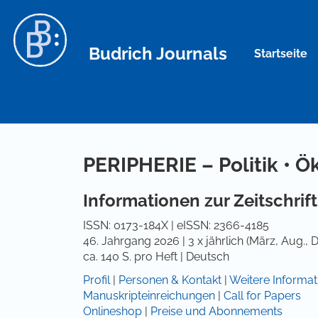
Hauptnavigation
Hauptinhalt
Sidebar
Budrich Journals
Startseite
PERIPHERIE – Politik • Ö
Informationen zur Zeitschrift
ISSN: 0173-184X | eISSN: 2366-4185
46. Jahrgang 2026 | 3 x jährlich (März, Aug., D
ca. 140 S. pro Heft | Deutsch
Profil
|
Personen & Kontakt
|
Weitere Informat
Manuskripteinreichungen
|
Call for Papers
Onlineshop
|
Preise und Abonnements