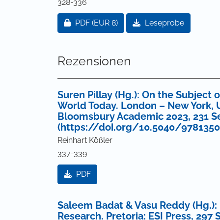
328-336
Zugang für Abonnent/innen oder durch
PDF
(EUR 8)
Leseprobe
Rezensionen
Suren Pillay (Hg.): On the Subject o
World Today. London – New York, U
Bloomsbury Academic 2023, 231 S
(https://doi.org/10.5040/978135
Reinhart Kößler
337-339
PDF
Saleem Badat & Vasu Reddy (Hg.): R
Research. Pretoria: ESI Press, 297