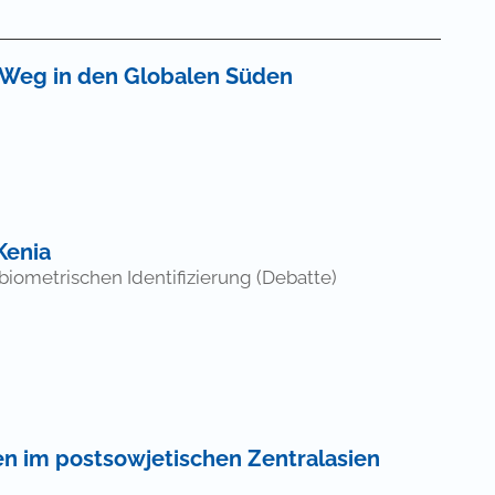
m Weg in den Globalen Süden
 Zahlung einer Gebühr
 Kenia
iometrischen Identifizierung (Debatte)
 Zahlung einer Gebühr
en im postsowjetischen Zentralasien