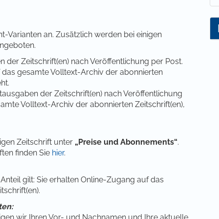
nt-Varianten an. Zusätzlich werden bei einigen
angeboten.
n der Zeitschrift(en) nach Veröffentlichung per Post.
f das gesamte Volltext-Archiv der abonnierten
ht.
ntausgaben der Zeitschrift(en) nach Veröffentlichung
amte Volltext-Archiv der abonnierten Zeitschrift(en),
igen Zeitschrift unter
„Preise und Abonnements“
.
ften finden Sie
hier
.
nteil gilt: Sie erhalten Online-Zugang auf das
schrift(en).
ten:
igen wir Ihren Vor- und Nachnamen und Ihre aktuelle