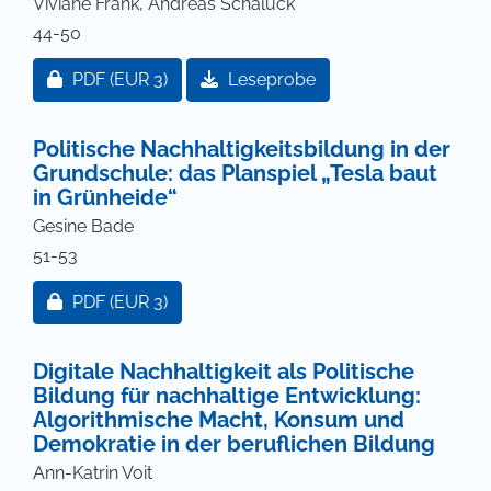
Viviane Frank, Andreas Schalück
44-50
Zugang für Abonnent/innen oder durch Zahlung ei
PDF
(EUR 3)
Leseprobe
Politische Nachhaltigkeitsbildung in der
Grundschule: das Planspiel „Tesla baut
in Grünheide“
Gesine Bade
51-53
Zugang für Abonnent/innen oder durch Zahlung ei
PDF
(EUR 3)
Digitale Nachhaltigkeit als Politische
Bildung für nachhaltige Entwicklung:
Algorithmische Macht, Konsum und
Demokratie in der beruflichen Bildung
Ann-Katrin Voit