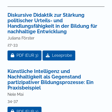
Diskursive Didaktik zur Stärkung
politischer Urteils- und
Handlungsfähigkeit in der Bildung für
nachhaltige Entwicklung
Juliana Förster
27-33
Zugang für Abonnent/innen oder durch Zahlung ei
PDF
(EUR 3)
Leseprobe
Künstliche Intelligenz und
Nachhaltigkeit als Gegenstand
partizipativer Bildungsprozesse: Ein
Praxisbeispiel
Nele Mai
34-37
Zugang für Abonnent/innen oder durch Zahlung ei
PDF
(EUR 3)