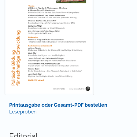
Informationen für Autor*innen
|
Informationen für
Bibliothekar*innen
|
Informationen für Leser*innen
Zeitschriften-Onlineshop
|
Preise
|
Mediadaten
|
E-
Mail-Alerts
|
Newsletter
|
FAQ
|
Kontakt
Printausgabe oder Gesamt-PDF bestellen
Leseproben
Editorial