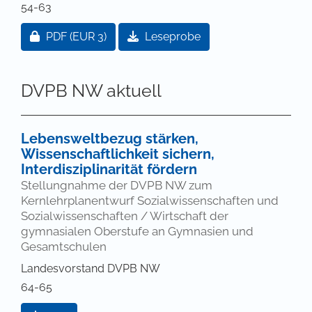
54-63
Zugang für Abonnent/innen oder durch Zahlung ei
PDF
(EUR 3)
Leseprobe
DVPB NW aktuell
Lebensweltbezug stärken,
Wissenschaftlichkeit sichern,
Interdisziplinarität fördern
Stellungnahme der DVPB NW zum
Kernlehrplanentwurf Sozialwissenschaften und
Sozialwissenschaften / Wirtschaft der
gymnasialen Oberstufe an Gymnasien und
Gesamtschulen
Landesvorstand DVPB NW
64-65