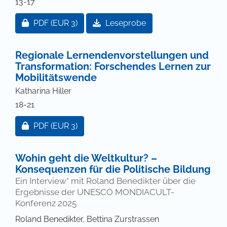
13-17
Zugang für Abonnent/innen oder durch Zahlung ei
PDF
(EUR 3)
Leseprobe
Regionale Lernendenvorstellungen und
Transformation: Forschendes Lernen zur
Mobilitätswende
Katharina Hiller
18-21
Zugang für Abonnent/innen oder durch Zahlung ei
PDF
(EUR 3)
Wohin geht die Weltkultur? –
Konsequenzen für die Politische Bildung
Ein Interview* mit Roland Benedikter über die
Ergebnisse der UNESCO MONDIACULT-
Konferenz 2025
Roland Benedikter, Bettina Zurstrassen