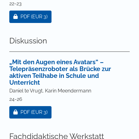
22-23
Zugang für Abonnent/innen oder durch Zahlung ei
PDF
(EUR 3)
Diskussion
„Mit den Augen eines Avatars“ –
Telepräsenzroboter als Brücke zur
aktiven Teilhabe in Schule und
Unterricht
Daniel te Vrugt, Karin Meendermann
24-26
Zugang für Abonnent/innen oder durch Zahlung ei
PDF
(EUR 3)
Fachdidaktische Werkstatt