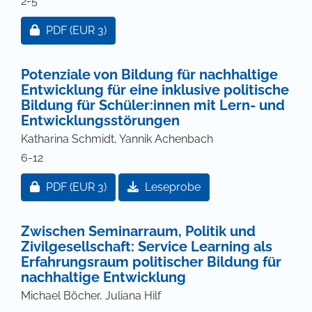
2-5
Zugang für Abonnent/innen oder durch Zahlung ei
PDF
(EUR 3)
Potenziale von Bildung für nachhaltige
Entwicklung für eine inklusive politische
Bildung für Schüler:innen mit Lern- und
Entwicklungsstörungen
Katharina Schmidt, Yannik Achenbach
6-12
Zugang für Abonnent/innen oder durch Zahlung ei
PDF
(EUR 3)
Leseprobe
Zwischen Seminarraum, Politik und
Zivilgesellschaft: Service Learning als
Erfahrungsraum politischer Bildung für
nachhaltige Entwicklung
Michael Böcher, Juliana Hilf