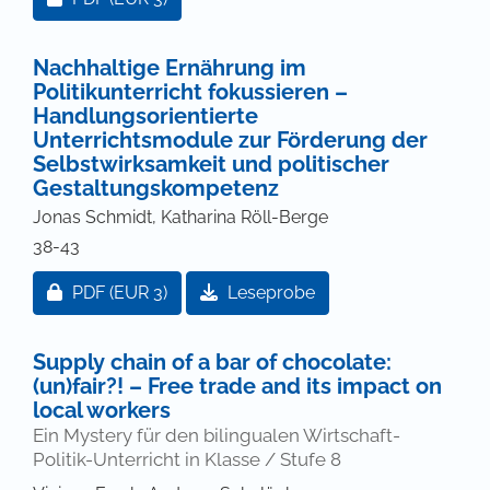
Nachhaltige Ernährung im
Politikunterricht fokussieren –
Handlungsorientierte
Unterrichtsmodule zur Förderung der
Selbstwirksamkeit und politischer
Gestaltungskompetenz
Jonas Schmidt, Katharina Röll-Berge
38-43
Zugang für Abonnent/innen oder durch Zahlung ei
PDF
(EUR 3)
Leseprobe
Supply chain of a bar of chocolate:
(un)fair?! – Free trade and its impact on
local workers
Ein Mystery für den bilingualen Wirtschaft-
Politik-Unterricht in Klasse / Stufe 8