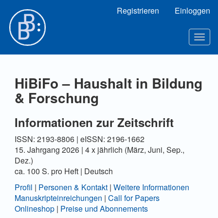
Hauptnavigation
Registrieren
Einloggen
Hauptinhalt
Sidebar
Toggl
HiBiFo – Haushalt in Bildung
& Forschung
Informationen zur Zeitschrift
ISSN: 2193-8806 | eISSN: 2196-1662
15. Jahrgang 2026 | 4 x jährlich (März, Juni, Sep.,
Dez.)
ca. 100 S. pro Heft | Deutsch
Profil
|
Personen & Kontakt
|
Weitere Informationen
Manuskripteinreichungen
|
Call for Papers
Onlineshop
|
Preise und Abonnements