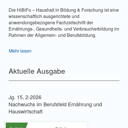
Die HiBiFo – Haushalt in Bildung & Forschung ist eine
wissenschaftlich ausgerichtete und
anwendungsbezogene Fachzeitschrift der
Ernährungs-, Gesundheits- und Verbraucherbildung im
Rahmen der Allgemein- und Berufsbildung.
Sie engagiert sich für nachhaltige haushalts-,
Mehr lesen
ernährungs-, gesundheits- und verbraucherbezogene
Bildungsprozesse und fördert den Dialog zwischen
Aktuelle Ausgabe
den Fach- und Bildungswissenschaften sowie den
Fachdidaktiken und der Lehrerbildung.
Die Zeitschrift 1) wendet sich an Studierende,
Lehrende und Forschende an Hochschulen, Lehrkräfte
Jg. 15, 2-2026
in der Aus-, Fort- und Weiterbildung und in den
Nachwuchs im Berufsfeld Ernährung und
Schulen, 2) thematisiert eine multiperspektivische und
transdisziplinäre Sicht auf die komplexen Probleme,
Hauswirtschaft
Aufgabenstellungen, Herausforderungen der
Alltagsbewältigung und Lebensgestaltung, 3)