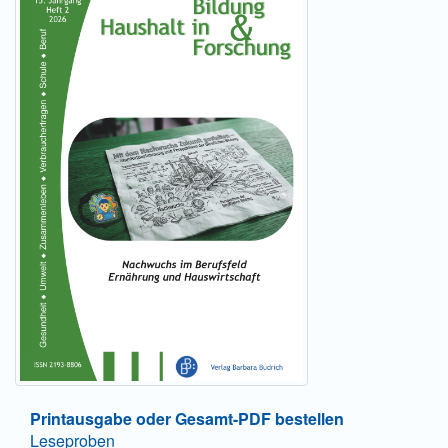
unterstützt die Konzeption innovativer und
praxisrelevanter Lösungsansätze in der Ernährungs-,
Gesundheits- und Verbraucherbildung, 4) umfasst
jeweils ein Schwerpunktthema mit entsprechenden
Einzelbeiträgen, daneben auch aktuelle,
schwerpunktunabhängige Beiträge.
Informationen für Autor*innen
|
Informationen für
Bibliothekar*innen
|
Informationen für Leser*innen
Zeitschriften-Onlineshop
|
Preise
|
Mediadaten
|
E-
Mail-Alerts
|
Newsletter
|
FAQ
|
Kontakt
Printausgabe oder Gesamt-PDF bestellen
Leseproben