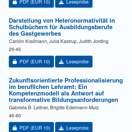
Zugang für Abonnent/innen oder durch Zahlung einer
PDF
(EUR 10)
Leseprobe
Darstellung von Heteronormativität in
Schulbüchern für Ausbildungsberufe
des Gastgewerbes
Carolin Krallmann, Julia Kastrup, Judith Jording
29-45
Zugang für Abonnent/innen oder durch Zahlung einer
PDF
(EUR 10)
Leseprobe
Zukunftsorientierte Professionalisierung
im beruflichen Lehramt: Ein
Kompetenzmodell als Antwort auf
transformative Bildungsanforderungen
Gabriela B. Leitner, Brigitte Edelmann-Mutz
46-60
Zugang für Abonnent/innen oder durch Zahlung einer
PDF
(EUR 10)
Leseprobe