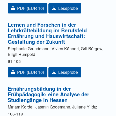
Zugang für Abonnent/innen oder durch Zahlung einer
PDF
(EUR 10)
Leseprobe
Lernen und Forschen in der
Lehrkräftebildung im Berufsfeld
Ernährung und Hauswirtschaft:
Gestaltung der Zukunft
Stephanie Grundmann, Vivien Kähnert, Grit Bürgow,
Birgit Rumpold
91-105
Zugang für Abonnent/innen oder durch Zahlung einer
PDF
(EUR 10)
Leseprobe
Ernährungsbildung in der
Frühpädagogik: eine Analyse der
Studiengänge in Hessen
Miriam Kördel, Jasmin Godemann, Juliane Yildiz
106-119