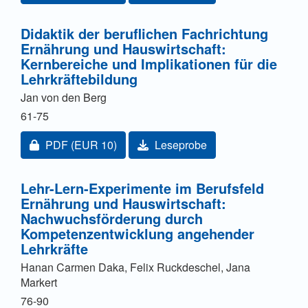
Didaktik der beruflichen Fachrichtung
Ernährung und Hauswirtschaft:
Kernbereiche und Implikationen für die
Lehrkräftebildung
Jan von den Berg
61-75
Zugang für Abonnent/innen oder durch Zahlung einer
PDF
(EUR 10)
Leseprobe
Lehr-Lern-Experimente im Berufsfeld
Ernährung und Hauswirtschaft:
Nachwuchsförderung durch
Kompetenzentwicklung angehender
Lehrkräfte
Hanan Carmen Daka, Felix Ruckdeschel, Jana
Markert
76-90