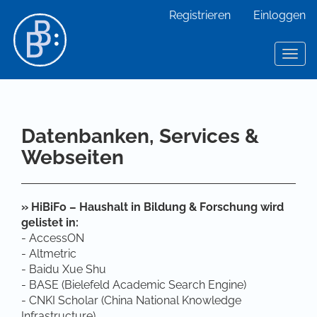
Hauptnavigation
Registrieren
Einloggen
Hauptinhalt
Sidebar
Toggl
Datenbanken, Services &
Webseiten
» HiBiFo – Haushalt in Bildung & Forschung wird
gelistet in:
- AccessON
- Altmetric
- Baidu Xue Shu
- BASE (Bielefeld Academic Search Engine)
- CNKI Scholar (China National Knowledge
Infrastructure)