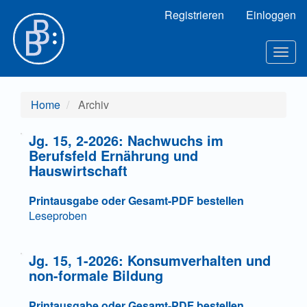
Hauptnavigation
Registrieren
Einloggen
Hauptinhalt
Sidebar
Togg
navig
Home
Archiv
Jg. 15, 2-2026: Nachwuchs im
Berufsfeld Ernährung und
Hauswirtschaft
Printausgabe oder Gesamt-PDF bestellen
Leseproben
Jg. 15, 1-2026: Konsumverhalten und
non-formale Bildung
Printausgabe oder Gesamt-PDF bestellen