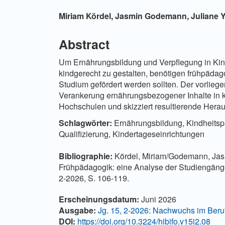
Hauptsächlicher Artikelinha
Miriam Kördel,
Jasmin Godemann,
Juliane Y
Abstract
Um Ernährungsbildung und Verpflegung in Ki
kindgerecht zu gestalten, benötigen frühpäda
Studium gefördert werden sollten. Der vorliege
Verankerung ernährungsbezogener Inhalte in
Hochschulen und skizziert resultierende Hera
Schlagwörter:
Ernährungsbildung, Kindheitspä
Qualifizierung, Kindertageseinrichtungen
Bibliographie:
Kördel, Miriam/Godemann, Jasmi
Frühpädagogik: eine Analyse der Studiengänge
2-2026, S. 106-119.
Artikel-Details
Erscheinungsdatum:
Juni 2026
Ausgabe:
Jg. 15, 2-2026: Nachwuchs im Beru
DOI:
https://doi.org/10.3224/hibifo.v15i2.08