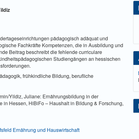
lt
ildiz
ndertageseinrichtungen pädagogisch adäquat und
gogische Fachkräfte Kompetenzen, die in Ausbildung und
nde Beitrag beschreibt die fehlende curriculare
 kindheitspädagogischen Studiengängen an hessischen
usforderungen.
dagogik, frühkindliche Bildung, berufliche
n/Yildiz, Juliane: Ernährungsbildung in der
 in Hessen, HiBiFo – Haushalt in Bildung & Forschung,
fsfeld Ernährung und Hauswirtschaft