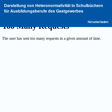
Zu
Darstellung von Heteronormativität in Schulbüchern
Artikeldetails
für Ausbildungsberufe des Gastgewerbes
zurückkehren
P
Herunterladen
he