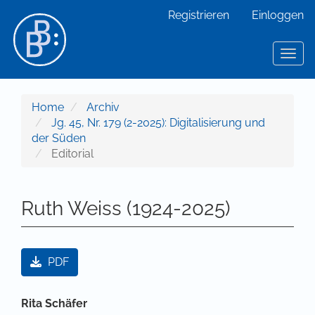
Hauptnavigation
Registrieren
Einloggen
Hauptinhalt
Sidebar
Toggl
Home
Archiv
Jg. 45, Nr. 179 (2-2025): Digitalisierung und
der Süden
Editorial
Ruth Weiss (1924-2025)
Artikel-Sidebar
PDF
Hauptsächlicher Artikelinhalt
Rita Schäfer