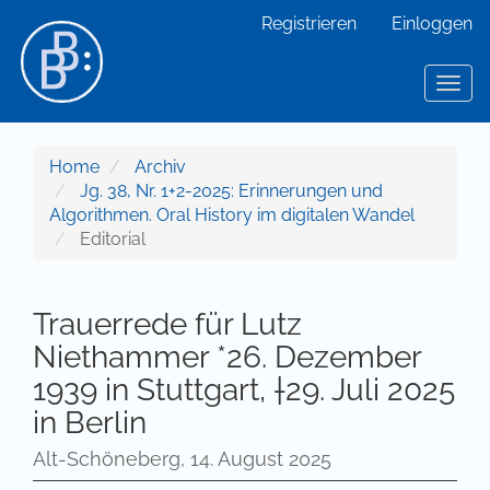
Hauptnavigation
Registrieren
Einloggen
Hauptinhalt
Sidebar
Toggl
Home
Archiv
Jg. 38, Nr. 1+2-2025: Erinnerungen und
Algorithmen. Oral History im digitalen Wandel
Editorial
Trauerrede für Lutz
Niethammer *26. Dezember
1939 in Stuttgart, †29. Juli 2025
in Berlin
Alt-Schöneberg, 14. August 2025