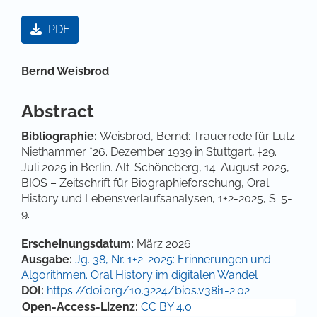
Artikel-Sidebar
PDF
Hauptsächlicher Artikelinhalt
Bernd Weisbrod
Abstract
Bibliographie:
Weisbrod, Bernd: Trauerrede für Lutz
Niethammer *26. Dezember 1939 in Stuttgart, †29.
Juli 2025 in Berlin. Alt-Schöneberg, 14. August 2025,
BIOS – Zeitschrift für Biographieforschung, Oral
History und Lebensverlaufsanalysen, 1+2-2025, S. 5-
9.
Artikel-Details
Erscheinungsdatum:
März 2026
Ausgabe:
Jg. 38, Nr. 1+2-2025: Erinnerungen und
Algorithmen. Oral History im digitalen Wandel
DOI:
https://doi.org/10.3224/bios.v38i1-2.02
Open-Access-Lizenz:
CC BY 4.0