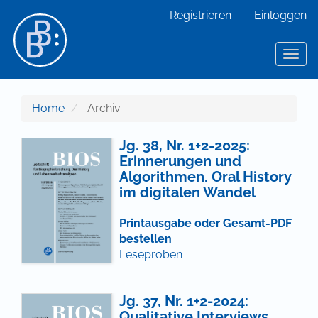
Hauptnavigation
Registrieren
Einloggen
Hauptinhalt
Sidebar
Toggl
Home
Archiv
Jg. 38, Nr. 1+2-2025:
Erinnerungen und
Algorithmen. Oral History
im digitalen Wandel
Printausgabe oder Gesamt-PDF
bestellen
Leseproben
Jg. 37, Nr. 1+2-2024:
Qualitative Interviews