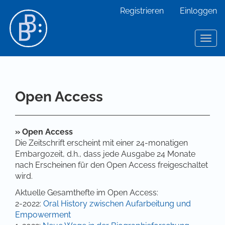
Hauptnavigation
Registrieren
Einloggen
Hauptinhalt
Sidebar
Toggl
Open Access
» Open Access
Die Zeitschrift erscheint mit einer 24-monatigen
Embargozeit, d.h., dass jede Ausgabe 24 Monate
nach Erscheinen für den Open Access freigeschaltet
wird.
Aktuelle Gesamthefte im Open Access:
2-2022:
Oral History zwischen Aufarbeitung und
Empowerment