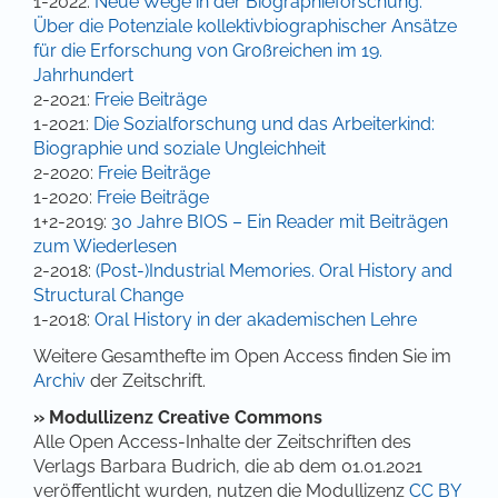
1-2022:
Neue Wege in der Biographieforschung.
Über die Potenziale kollektivbiographischer Ansätze
für die Erforschung von Großreichen im 19.
Jahrhundert
2-2021:
Freie Beiträge
1-2021:
Die Sozialforschung und das Arbeiterkind:
Biographie und soziale Ungleichheit
2-2020:
Freie Beiträge
1-2020:
Freie Beiträge
1+2-2019:
30 Jahre BIOS – Ein Reader mit Beiträgen
zum Wiederlesen
2-2018:
(Post-)Industrial Memories. Oral History and
Structural Change
1-2018:
Oral History in der akademischen Lehre
Weitere Gesamthefte im Open Access finden Sie im
Archiv
der Zeitschrift.
»
Modullizenz Creative Commons
Alle Open Access-Inhalte der Zeitschriften des
Verlags Barbara Budrich, die ab dem 01.01.2021
veröffentlicht wurden, nutzen die Modullizenz
CC BY