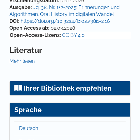
Artikel-Details
Erscheinungsdatum:
März 2026
Ausgabe:
Jg. 38, Nr. 1+2-2025: Erinnerungen und
Algorithmen. Oral History im digitalen Wandel
DOI:
https://doi.org/10.3224/bios.v38i1-2.16
Open Access ab:
02.03.2028
Open-Access-Lizenz:
CC BY 4.0
Literatur
Arp, Agnès (2024): Gedächtnisspuren. Oral-History-
Mehr lesen
Interpretationswerkstatt – Einführung, in: Agnès Arp,
Christiane Kuller und Bernhard Strauß (Hg.): „Wie
erinnern und vergessen wir?“ Psychologische,
Ihrer Bibliothek empfehlen
neurophilosophische und
geschichtswissenschaftliche Zugänge,
Konferenzschrift, 2022 Erfurt, Gießen: Psychosozial-
Sprache
Verlag, 71-79.
https://doi.org/10.30820/9783837962468-71
Kamath, Uday, Kevin Keenan, Garret Somers und
Deutsch
Sarah Sorenson (2024): Large Language Models: A