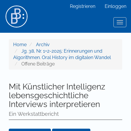
Hauptnavigation
Registrieren
Einloggen
Hauptinhalt
Sidebar
Toggl
Home
Archiv
Jg. 38, Nr. 1+2-2025: Erinnerungen und
Algorithmen. Oral History im digitalen Wandel
Offene Beiträge
Mit Künstlicher Intelligenz
lebensgeschichtliche
Interviews interpretieren
Ein Werkstattbericht
Artikel-Sidebar