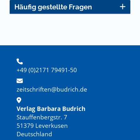
Niethammer, Lutz und Alexander von Plato (Hg.).
Häufig gestellte Fragen
(1985): „Wir kriegen jetzt andere Zeiten.“ Auf der
Suche nach der Erfahrung des Volkes in
nachfaschistischen Ländern, Lebensgeschichte und
Sozialkultur im Ruhrgebiet 1930-1945, Bd. 3, Berlin,
Bonn: Verlag J.H.W. Dietz.
Reichertz, Jo (2013): Gemeinsam interpretieren. Die
Gruppeninterpretation als kommunikativer Prozess,
Qualitative Sozialforschung, Wiesbaden: Springer
+49 (0)2171 79491-50
VS.
zeitschriften@budrich.de
Verlag Barbara Budrich
Stauffenbergstr. 7
51379 Leverkusen
Deutschland