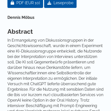
Zugang für Abonnent/innen oder durch Zahlung ei
PDF
(EUR 10)
Leseprobe
Hauptsächlicher Artikelinhalt
Dennis Möbus
Abstract
In Ermangelung von Diskussionsgruppen in der
Geschichtswissenschaft, wurde in einem Experiment
eine KI-Diskussionsgruppe entwickelt, die Nutzende
bei der Interpretation von Interviews unterstützen
soll. Die KI soll Gegenentwürfe präsentieren und
darüber hinaus neue Denkanstöße liefern, um
Wissenschaftler:innen eine Selbstkontrolle der
eigenen Interpretation zu ermöglichen. Der initiale
Versuch mit ChatGPT lieferte überraschend gute
Ergebnisse. Für die Nutzung mit sensiblen Daten sind
die (bis vor kurzem nur) cloudbasierten Services von
OpenAI keine Option in der Oral History. Trotz
intensiver Beschäftigung mit Prompt-Engineering