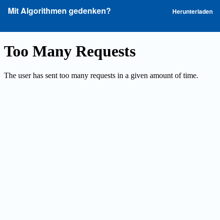
Zu
P
Mit Algorithmen gedenken?
Herunterladen
Artikeldetails
he
zurückkehren