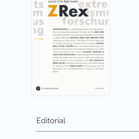
sowie Medien auf extrem rechte und rechts-p
Schließlich sind die transnationalen Bezüge 
und Entwicklungen auf der Makroebene (inter
Kultur) wie der Mesoebene (Neuformierung 
Seit vielen Jahren gibt es in der Bundesrepub
und anwendungsbezogene Forschung zu diesen
regelmäßig erscheinende, spezialisierte wiss
Prognosekompetenz bietet und zum zentrale
innovativen Arbeiten ein Forum bietet, auf qu
systematische bzw. systematisierende Übersic
populistischen/extremen Rechten und ihre ge
gesellschaftlicher Themen aufzugreifen und z
Forschungsfeld – nicht zuletzt mit Blick auf
Die Zeitschrift soll Entwicklungen der illiber
gesellschaftstheoretisch erklären sowie Fo
(Prävention, Intervention, Repression) in di
Die Zeitschrift steht interdisziplinären Zu
Editorial
Forschungsfeldern offen – wie der Antisemi
den Anschluss an internationale Forschungsd