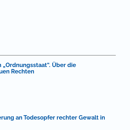
 für Bibliothekar*innen
|
Informationen für Leser*innen
n
|
E-Mail-Alerts
|
Newsletter
|
FAQ
|
Kontakt
m „Ordnungsstaat“. Über die
euen Rechten
ung an Todesopfer rechter Gewalt in