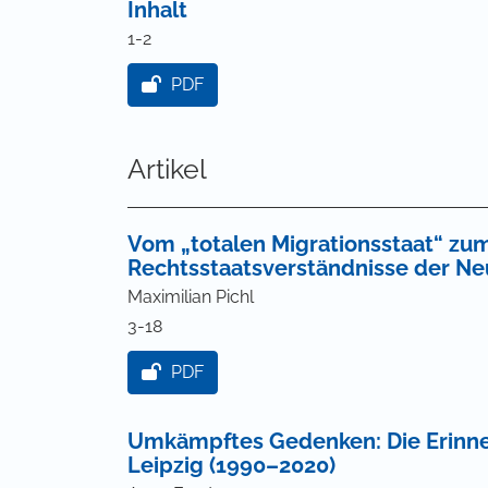
Inhalt
1-2
Informationen für Autor*innen
|
Informationen
Zeitschriften-Onlineshop
|
Preise
|
Mediadate
PDF
Artikel
Vom „totalen Migrationsstaat“ zu
Rechtsstaatsverständnisse der N
Maximilian Pichl
3-18
PDF
Umkämpftes Gedenken: Die Erinner
Leipzig (1990–2020)