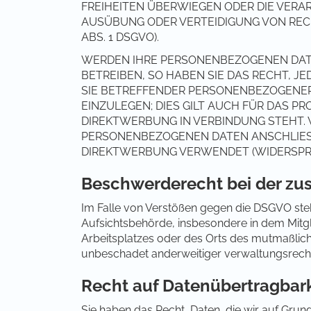
FREIHEITEN ÜBERWIEGEN ODER DIE VERA
AUSÜBUNG ODER VERTEIDIGUNG VON REC
ABS. 1 DSGVO).
WERDEN IHRE PERSONENBEZOGENEN DAT
BETREIBEN, SO HABEN SIE DAS RECHT, J
SIE BETREFFENDER PERSONENBEZOGENE
EINZULEGEN; DIES GILT AUCH FÜR DAS PR
DIREKTWERBUNG IN VERBINDUNG STEHT. 
PERSONENBEZOGENEN DATEN ANSCHLIES
DIREKTWERBUNG VERWENDET (WIDERSPRUC
Beschwerderecht bei der zu
Im Falle von Verstößen gegen die DSGVO steh
Aufsichtsbehörde, insbesondere in dem Mitgli
Arbeitsplatzes oder des Orts des mutmaßlic
unbeschadet anderweitiger verwaltungsrechtl
Recht auf Datenübertragbark
Sie haben das Recht, Daten, die wir auf Grund