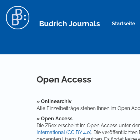
Hauptnavigation
Hauptinhalt
Sidebar
Budrich Journals
Startseite
Open Access
» Onlinearchiv
Alle Einzelbeiträge stehen Ihnen im Open Ac
» Open Access
Die ZRex erscheint im Open Access unter de
International (CC BY 4.0)
. Die veröffentlichte
genannten Lizenz frei nutzen. Es findet kei