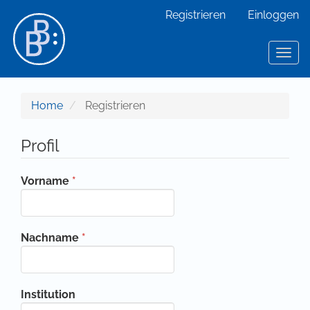
Hauptnavigation
Registrieren
Einloggen
Hauptinhalt
Sidebar
Toggl
Home
Registrieren
Profil
Erforderlich
Vorname
*
Erforderlich
Nachname
*
Institution