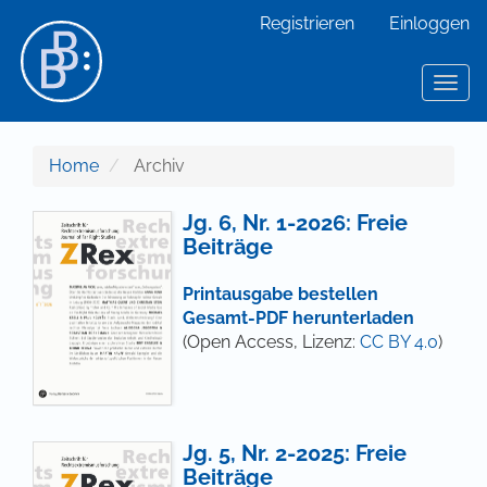
Hauptnavigation
Registrieren
Einloggen
Hauptinhalt
Sidebar
Toggl
Home
Archiv
Jg. 6, Nr. 1-2026: Freie
Beiträge
Printausgabe bestellen
Gesamt-PDF herunterladen
(Open Access, Lizenz:
CC BY 4.0
)
Jg. 5, Nr. 2-2025: Freie
Beiträge