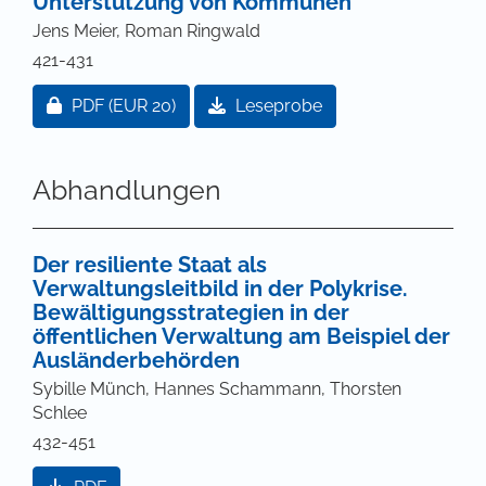
Unterstützung von Kommunen
Jens Meier, Roman Ringwald
421-431
Zugang für Abonnent/innen oder durch Zahlung ei
PDF
(EUR 20)
Leseprobe
Abhandlungen
Der resiliente Staat als
Verwaltungsleitbild in der Polykrise.
Bewältigungsstrategien in der
öffentlichen Verwaltung am Beispiel der
Ausländerbehörden
Sybille Münch, Hannes Schammann, Thorsten
Schlee
432-451