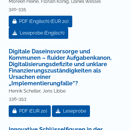
Moreen Heine, Florian König, Daniel Wessel
320-335
Zugang für Abonnent/innen oder durch Zahlung ei
PDF (Englisch)
(EUR 20)
Leseprobe (Englisch)
Digitale Daseinsvorsorge und
Kommunen – fluider Aufgabenkanon,
Digitalisierungsdefizite und unklare
Finanzierungszuständigkeiten als
Ursachen einer
„Implementierungfalle“?
Henrik Scheller, Jens Libbe
336-353
Zugang für Abonnent/innen oder durch Zahlung ei
PDF
(EUR 20)
Leseprobe
Innovative Schlüsselfiguren in der