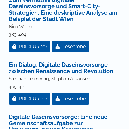
Zum Verhältnis digitaler
Daseinsvorsorge und Smart-City-
Strategien. Eine deskriptive Analyse am
Beispiel der Stadt Wien
Nina Wörle
389-404
Zugang für Abonnent/innen oder durch Zahlung ei
PDF
(EUR 20)
Leseprobe
Ein Dialog: Digitale Daseinsvorsorge
zwischen Renaissance und Revolution
Stephan Leixnering, Stephan A. Jansen
405-420
Zugang für Abonnent/innen oder durch Zahlung ei
PDF
(EUR 20)
Leseprobe
Digitale Daseinsvorsorge: Eine neue
Gemeinschaftsaufgabe zur