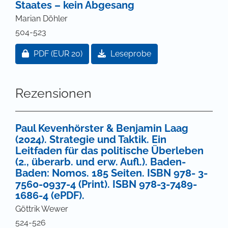
Staates – kein Abgesang
Marian Döhler
504-523
Zugang für Abonnent/innen oder durch Zahlung ei
PDF
(EUR 20)
Leseprobe
Rezensionen
Paul Kevenhörster & Benjamin Laag
(2024). Strategie und Taktik. Ein
Leitfaden für das politische Überleben
(2., überarb. und erw. Aufl.). Baden-
Baden: Nomos. 185 Seiten. ISBN 978- 3-
7560-0937-4 (Print). ISBN 978-3-7489-
1686-4 (ePDF).
Göttrik Wewer
524-526