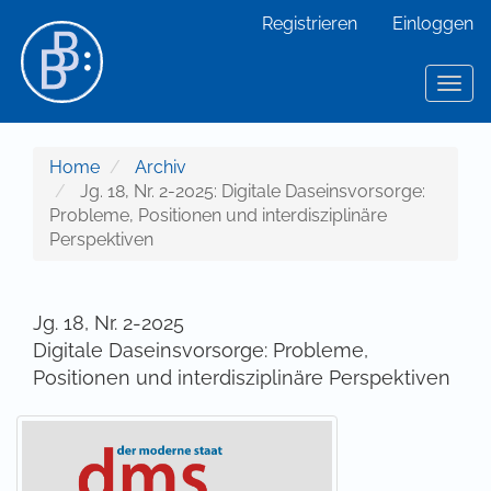
Hauptnavigation
Registrieren
Einloggen
Hauptinhalt
Sidebar
Toggl
Home
Archiv
Jg. 18, Nr. 2-2025: Digitale Daseinsvorsorge:
Probleme, Positionen und interdisziplinäre
Perspektiven
Jg. 18, Nr. 2-2025
Digitale Daseinsvorsorge: Probleme,
Positionen und interdisziplinäre Perspektiven