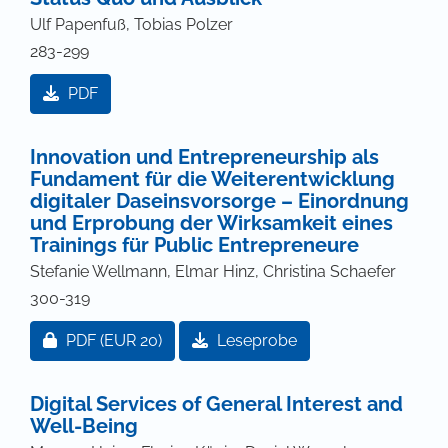
Ulf Papenfuß, Tobias Polzer
283-299
PDF
Innovation und Entrepreneurship als
Fundament für die Weiterentwicklung
digitaler Daseinsvorsorge – Einordnung
und Erprobung der Wirksamkeit eines
Trainings für Public Entrepreneure
Stefanie Wellmann, Elmar Hinz, Christina Schaefer
300-319
Zugang für Abonnent/innen oder durch Zahlung ei
PDF
(EUR 20)
Leseprobe
Digital Services of General Interest and
Well-Being