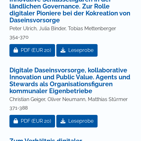
ländlichen Governance. Zur Rolle
digitaler Pioniere bei der Kokreation von
Daseinsvorsorge
Peter Ulrich, Julia Binder, Tobias Mettenberger
354-370
Zugang für Abonnent/innen oder durch Zahlung ei
PDF
(EUR 20)
Leseprobe
Digitale Daseinsvorsorge, kollaborative
Innovation und Public Value. Agents und
Stewards als Organisationsfiguren
kommunaler Eigenbetriebe
Christian Geiger, Oliver Neumann, Matthias Stürmer
371-388
Zugang für Abonnent/innen oder durch Zahlung ei
PDF
(EUR 20)
Leseprobe