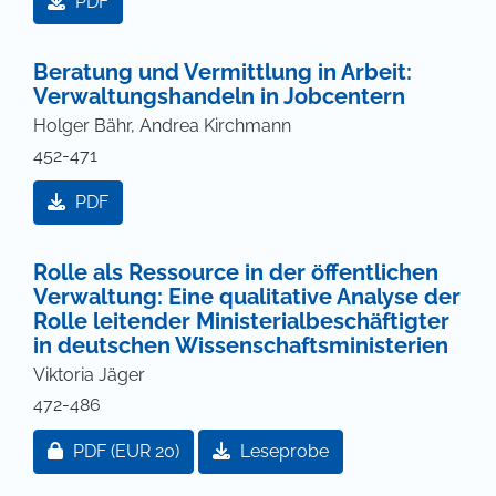
PDF
Beratung und Vermittlung in Arbeit:
Verwaltungshandeln in Jobcentern
Holger Bähr, Andrea Kirchmann
452-471
PDF
Rolle als Ressource in der öffentlichen
Verwaltung: Eine qualitative Analyse der
Rolle leitender Ministerialbeschäftigter
in deutschen Wissenschaftsministerien
Viktoria Jäger
472-486
Zugang für Abonnent/innen oder durch Zahlung ei
PDF
(EUR 20)
Leseprobe