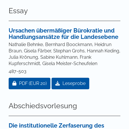
Essay
Ursachen übermäßiger Bürokratie und
Handlungsansätze für die Landesebene
Nathalie Behnke, Bernhard Boockmann, Heidrun
Braun, Gisela Färber, Stephan Grohs, Hannah Keding,
Julia Krönung, Sabine Kuhlmann, Frank
Kupferschmidt, Gisela Meister-Scheufelen
487-503
Zugang für Abonnent/innen oder durch Zahlung ei
PDF
(EUR 20)
Leseprobe
Abschiedsvorlesung
Die institutionelle Zerfaserung des