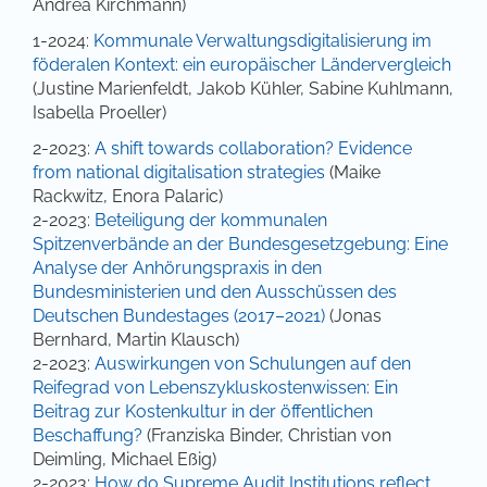
Andrea Kirchmann)
1-2024:
Kommunale Verwaltungsdigitalisierung im
föderalen Kontext: ein europäischer Ländervergleich
(Justine Marienfeldt, Jakob Kühler, Sabine Kuhlmann,
Isabella Proeller)
2-2023:
A shift towards collaboration? Evidence
from national digitalisation strategies
(Maike
Rackwitz, Enora Palaric)
2-2023:
Beteiligung der kommunalen
Spitzenverbände an der Bundesgesetzgebung: Eine
Analyse der Anhörungspraxis in den
Bundesministerien und den Ausschüssen des
Deutschen Bundestages (2017–2021)
(Jonas
Bernhard, Martin Klausch)
2-2023:
Auswirkungen von Schulungen auf den
Reifegrad von Lebenszykluskostenwissen: Ein
Beitrag zur Kostenkultur in der öffentlichen
Beschaffung?
(Franziska Binder, Christian von
Deimling, Michael Eßig)
2-2023:
How do Supreme Audit Institutions reflect