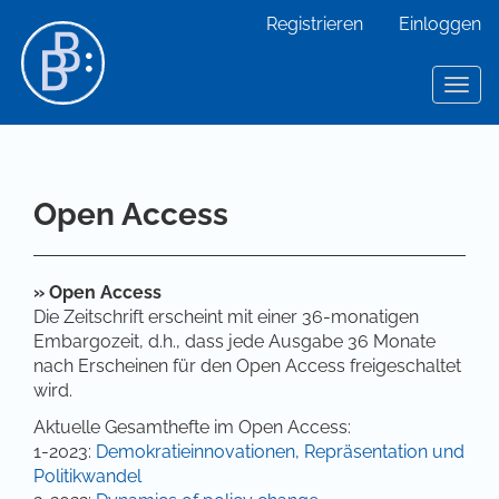
Hauptnavigation
Registrieren
Einloggen
Hauptinhalt
Sidebar
Toggl
Open Access
» Open Access
Die Zeitschrift erscheint mit einer 36-monatigen
Embargozeit, d.h., dass jede Ausgabe 36 Monate
nach Erscheinen für den Open Access freigeschaltet
wird.
Aktuelle Gesamthefte im Open Access:
1-2023:
Demokratieinnovationen, Repräsentation und
Politikwandel