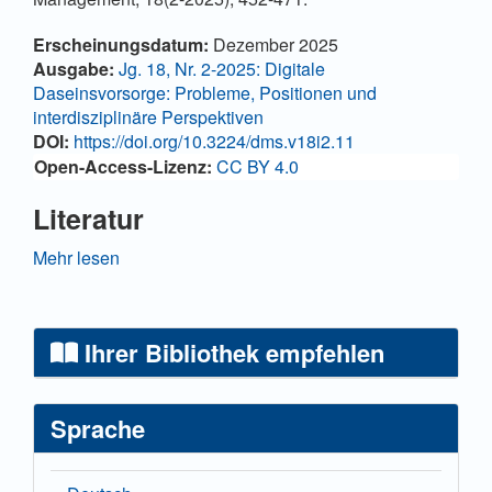
Artikel-Details
Erscheinungsdatum:
Dezember 2025
Ausgabe:
Jg. 18, Nr. 2-2025: Digitale
Daseinsvorsorge: Probleme, Positionen und
interdisziplinäre Perspektiven
DOI:
https://doi.org/10.3224/dms.v18i2.11
Open-Access-Lizenz:
CC BY 4.0
Literatur
Alford, John (2016). Co-Production, Interdependence
Mehr lesen
and Publicness: Extending Public Service-Dominant
Logic. Public Management Review, 18(5), 673–691.
https://doi.org/10.1080/14719037.2015.1111659
Ihrer Bibliothek empfehlen
Althammer, Jörg W. & Lampert, Heinz (2014).
Lehrbuch der Sozialpolitik (9. Aufl.). Springer Gabler.
Sprache
Artmann, Elisabeth (2023): Erwerbsverläufe und
frühzeitige Aktivierung von Bedarfsgemeinschaften mit
kleinen Kindern, IAB-Forschungsbericht 3/2023,