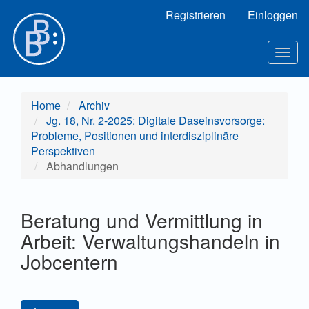
Hauptnavigation
Registrieren
Einloggen
Hauptinhalt
Sidebar
Toggl
Home
Archiv
Jg. 18, Nr. 2-2025: Digitale Daseinsvorsorge:
Probleme, Positionen und interdisziplinäre
Perspektiven
Abhandlungen
Beratung und Vermittlung in
Arbeit: Verwaltungshandeln in
Jobcentern
Artikel-Sidebar