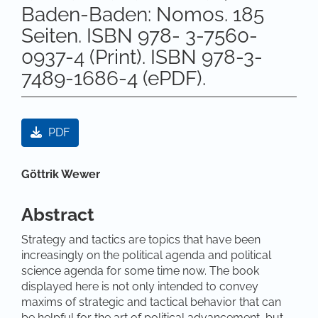
Baden-Baden: Nomos. 185
Seiten. ISBN 978- 3-7560-
0937-4 (Print). ISBN 978-3-
7489-1686-4 (ePDF).
Artikel-Sidebar
PDF
Hauptsächlicher Artikelinhalt
Göttrik Wewer
Abstract
Strategy and tactics are topics that have been
increasingly on the political agenda and political
science agenda for some time now. The book
displayed here is not only intended to convey
maxims of strategic and tactical behavior that can
be helpful for the art of political advancement, but