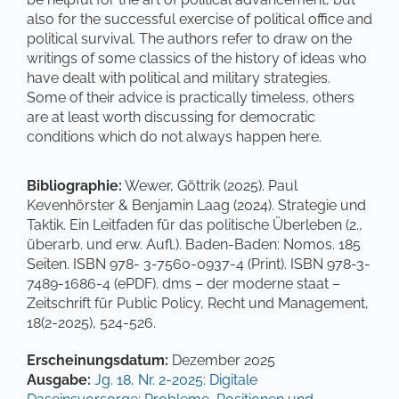
also for the successful exercise of political office and
political survival. The authors refer to draw on the
writings of some classics of the history of ideas who
have dealt with political and military strategies.
Some of their advice is practically timeless, others
are at least worth discussing for democratic
conditions which do not always happen here.
Bibliographie:
Wewer, Göttrik (2025). Paul
Kevenhörster & Benjamin Laag (2024). Strategie und
Taktik. Ein Leitfaden für das politische Überleben (2.,
überarb. und erw. Aufl.). Baden-Baden: Nomos. 185
Seiten. ISBN 978- 3-7560-0937-4 (Print). ISBN 978-3-
7489-1686-4 (ePDF). dms – der moderne staat –
Zeitschrift für Public Policy, Recht und Management,
18(2-2025), 524-526.
Artikel-Details
Erscheinungsdatum:
Dezember 2025
Ausgabe:
Jg. 18, Nr. 2-2025: Digitale