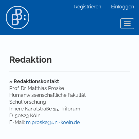
Hauptnavigation
Registrieren
Einloggen
Hauptinhalt
Sidebar
Toggl
Redaktion
»
Redaktionskontakt
Prof. Dr. Matthias Proske
Humanwissenschaftliche Fakultät
Schulforschung
Innere Kanalstraße 15, Triforum
D-50823 Köln
E-Mail:
m.proske@uni-koeln.de