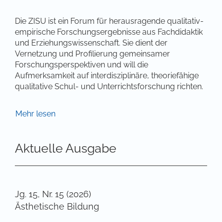
Die ZISU ist ein Forum für herausragende qualitativ-
empirische Forschungsergebnisse aus Fachdidaktik
und Erziehungswissenschaft. Sie dient der
Vernetzung und Profilierung gemeinsamer
Forschungsperspektiven und will die
Aufmerksamkeit auf interdisziplinäre, theoriefähige
qualitative Schul- und Unterrichtsforschung richten.
Die Zeitschrift schließt dabei in doppelter Weise eine
Mehr lesen
Lücke: Sie schafft im Spektrum der sich am
Paradigma sinnverstehender Forschung
Aktuelle Ausgabe
orientierenden Periodika erstmals eine auf das Feld
Schule und Unterricht ausgerichtete Plattform für
innovative Analysen und Befunde. Außerdem gibt
sie der bislang kaum vorhandenen Kooperation
zwischen Erziehungswissenschaft und
Jg. 15, Nr. 15 (2026)
Fachdidaktiken einen Impuls zum interdisziplinären
Ästhetische Bildung
Diskurs.