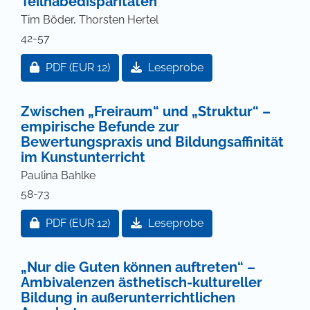
Teilhabedisparitäten
Tim Böder, Thorsten Hertel
42-57
Zugang für Abonnent/innen oder durch Zahlung ei
PDF
(EUR 12)
Leseprobe
Zwischen „Freiraum“ und „Struktur“ –
empirische Befunde zur
Bewertungspraxis und Bildungsaffinität
im Kunstunterricht
Paulina Bahlke
58-73
Zugang für Abonnent/innen oder durch Zahlung ei
PDF
(EUR 12)
Leseprobe
„Nur die Guten können auftreten“ –
Ambivalenzen ästhetisch-kultureller
Bildung in außerunterrichtlichen