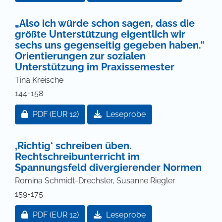
„Also ich würde schon sagen, dass die
größte Unterstützung eigentlich wir
sechs uns gegenseitig gegeben haben.“
Orientierungen zur sozialen
Unterstützung im Praxissemester
Tina Kreische
144-158
Zugang für Abonnent/innen oder durch Zahlung ei
PDF
(EUR 12)
Leseprobe
‚Richtig‘ schreiben üben.
Rechtschreibunterricht im
Spannungsfeld divergierender Normen
Romina Schmidt-Drechsler, Susanne Riegler
159-175
Zugang für Abonnent/innen oder durch Zahlung ei
PDF
(EUR 12)
Leseprobe