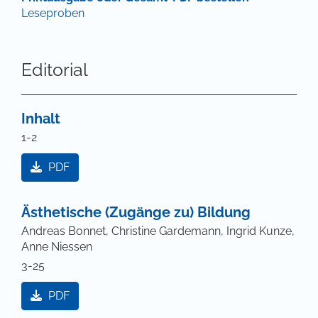
Leseproben
Informationen für Autor*innen
|
Informationen für
Bibliothekar*innen
|
Informationen für Leser*innen
Zeitschriften-Onlineshop
|
Preise
|
Mediadaten
|
E-
Editorial
Mail-Alerts
|
Newsletter
|
FAQ
|
Kontakt
Inhalt
1-2
PDF
Ästhetische (Zugänge zu) Bildung
Andreas Bonnet, Christine Gardemann, Ingrid Kunze,
Anne Niessen
3-25
PDF