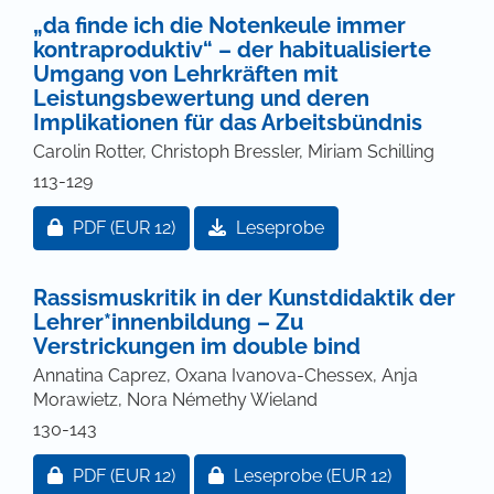
„da finde ich die Notenkeule immer
kontraproduktiv“ – der habitualisierte
Umgang von Lehrkräften mit
Leistungsbewertung und deren
Implikationen für das Arbeitsbündnis
Carolin Rotter, Christoph Bressler, Miriam Schilling
113-129
Zugang für Abonnent/innen oder durch Zahlung ei
PDF
(EUR 12)
Leseprobe
Rassismuskritik in der Kunstdidaktik der
Lehrer*innenbildung – Zu
Verstrickungen im double bind
Annatina Caprez, Oxana Ivanova-Chessex, Anja
Morawietz, Nora Némethy Wieland
130-143
Zugang für Abonnent/innen oder durch Zahlung ei
Zugang für Abonnent/innen ode
PDF
(EUR 12)
Leseprobe
(EUR 12)