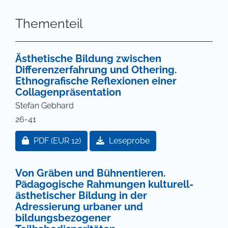
Thementeil
Ästhetische Bildung zwischen
Differenzerfahrung und Othering.
Ethnografische Reflexionen einer
Collagenpräsentation
Stefan Gebhard
26-41
Zugang für Abonnent/innen oder durch Zahlung ei
PDF
(EUR 12)
Leseprobe
Von Gräben und Bühnentieren.
Pädagogische Rahmungen kulturell-
ästhetischer Bildung in der
Adressierung urbaner und
bildungsbezogener