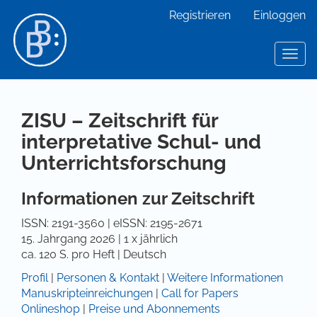
Hauptnavigation
Registrieren
Einloggen
Hauptinhalt
Sidebar
Toggl
ZISU – Zeitschrift für
interpretative Schul- und
Unterrichtsforschung
Informationen zur Zeitschrift
ISSN: 2191-3560 | eISSN: 2195-2671
15. Jahrgang 2026 | 1 x jährlich
ca. 120 S. pro Heft | Deutsch
Profil
|
Personen & Kontakt
|
Weitere Informationen
Manuskripteinreichungen
|
Call for Papers
Onlineshop
|
Preise und Abonnements