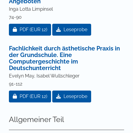
Angeboten
Inga Lotta Limpinsel
74-90
Zugang für Abonnent/innen oder durch Zahlung ei
PDF
(EUR 12)
Leseprobe
Fachlichkeit durch ästhetische Praxis in
der Grundschule. Eine
Computergeschichte im
Deutschunterricht
Evelyn May, Isabel Wullschleger
91-112
Zugang für Abonnent/innen oder durch Zahlung ei
PDF
(EUR 12)
Leseprobe
Allgemeiner Teil