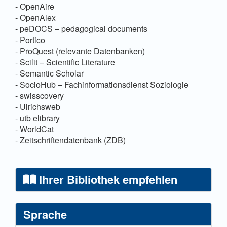
- OpenAire
- OpenAlex
- peDOCS – pedagogical documents
- Portico
- ProQuest (relevante Datenbanken)
- Scilit – Scientific Literature
- Semantic Scholar
- SocioHub – Fachinformationsdienst Soziologie
- swisscovery
- Ulrichsweb
- utb elibrary
- WorldCat
- Zeitschriftendatenbank (ZDB)
Ihrer Bibliothek empfehlen
Sprache