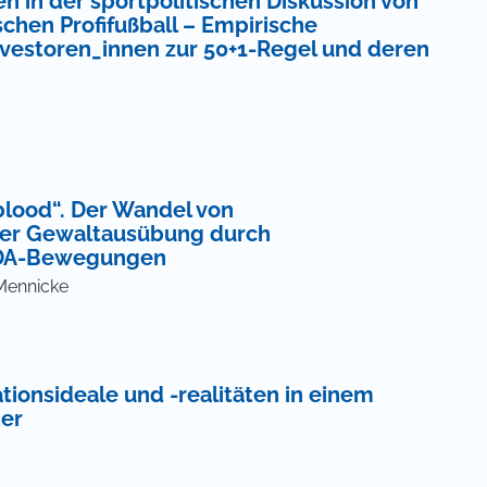
n in der sportpolitischen Diskussion von
chen Profifußball – Empirische
nvestoren_innen zur 50+1-Regel und deren
 blood“. Der Wandel von
ver Gewaltausübung durch
GIDA-Bewegungen
 Mennicke
ationsideale und -realitäten in einem
der