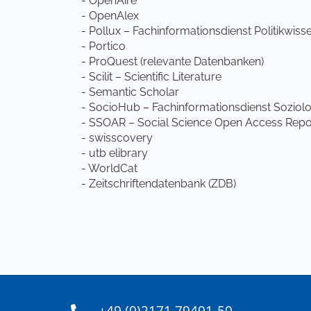
- OpenAire
- OpenAlex
- Pollux – Fachinformationsdienst Politikwiss
- Portico
- ProQuest (relevante Datenbanken)
- Scilit – Scientific Literature
- Semantic Scholar
- SocioHub – Fachinformationsdienst Soziolo
- SSOAR – Social Science Open Access Repo
- swisscovery
- utb elibrary
- WorldCat
- Zeitschriftendatenbank (ZDB)
+49 (0)2171 79491-50