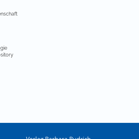
enschaft
gie
sitory
Verlag Barbara Budrich