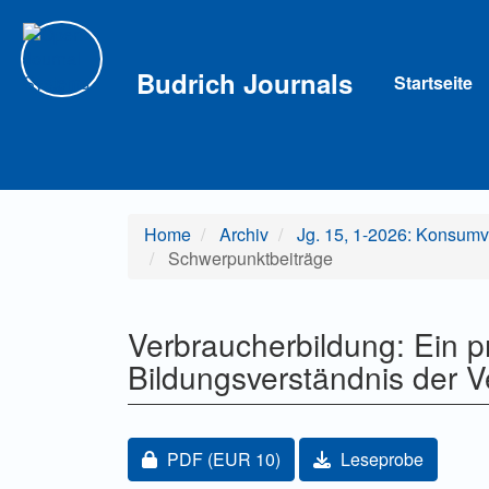
Hauptnavigation
Hauptinhalt
Sidebar
Budrich Journals
Startseite
Home
Archiv
Jg. 15, 1-2026: Konsumv
Schwerpunktbeiträge
Verbraucherbildung: Ein pr
Bildungsverständnis der V
Artikel-Sidebar
Zugang für Abonnent/innen oder durch Z
PDF
(EUR 10)
Leseprobe