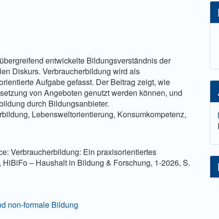
lt
sübergreifend entwickelte Bildungsverständnis der
len Diskurs. Verbraucherbildung wird als
ientierte Aufgabe gefasst. Der Beitrag zeigt, wie
msetzung von Angeboten genutzt werden können, und
bildung durch Bildungsanbieter.
erbildung, Lebensweltorientierung, Konsumkompetenz,
e: Verbraucherbildung: Ein praxisorientiertes
 HiBiFo – Haushalt in Bildung & Forschung, 1-2026, S.
nd non-formale Bildung