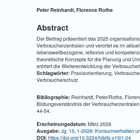
Hauptsächlicher Artikelinha
Peter Reinhardt,
Florence Rothe
Abstract
Der Beitrag präsentiert das 2025 organisation
Verbraucherzentralen und verortet es im aktuel
lebensweltbezogene, reflexive und kompetenzor
theoretische Konzepte für die Planung und U
erörtert die Weiterentwicklung der Verbraucher
Schlagwörter:
Praxisorientierung, Verbrauch
Verbraucherschutz
Bibliographie:
Reinhardt, Peter/Rothe, Florenc
Bildungsverständnis der Verbraucherzentralen,
44-54.
Artikel-Details
Erscheinungsdatum:
März 2026
Ausgabe:
Jg. 15, 1-2026: Konsumverhalten u
DOI:
https://doi.org/10.3224/hibifo.v15i1.04