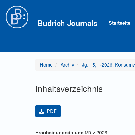
Hauptnavigation
Hauptinhalt
Sidebar
Budrich Journals
Startseite
Home
Archiv
Jg. 15, 1-2026: Konsumv
Inhaltsverzeichnis
Artikel-Sidebar
PDF
Hauptsächlicher Artikelinha
Artikel-Details
Erscheinungsdatum:
März 2026