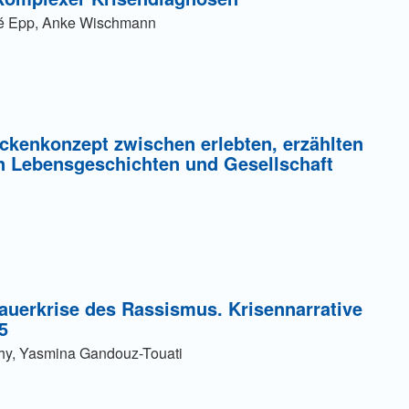
ré Epp, Anke Wischmann
ckenkonzept zwischen erlebten, erzählten
 Lebensgeschichten und Gesellschaft
ung einer Gebühr
auerkrise des Rassismus. Krisennarrative
5
hy, Yasmina Gandouz-Touati