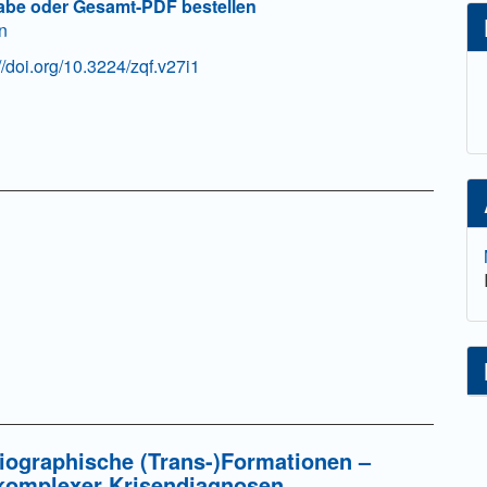
abe oder Gesamt-PDF bestellen
n
://doi.org/10.3224/zqf.v27i1
iographische (Trans-)Formationen –
komplexer Krisendiagnosen