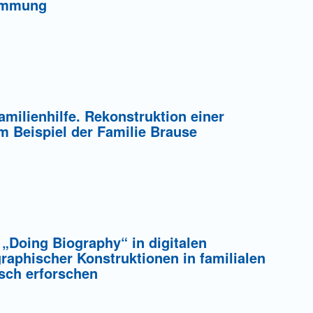
timmung
ung einer Gebühr
milienhilfe. Rekonstruktion einer
m Beispiel der Familie Brause
ung einer Gebühr
 „Doing Biography“ in digitalen
graphischer Konstruktionen in familialen
sch erforschen