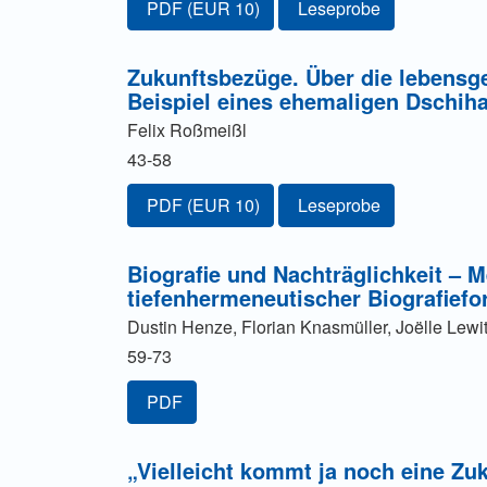
Zugang für Abonnent/innen oder durch Zahl
PDF
(EUR 10)
Leseprobe
Zukunftsbezüge. Über die lebensg
Beispiel eines ehemaligen Dschih
Felix Roßmeißl
43-58
Zugang für Abonnent/innen oder durch Zahl
PDF
(EUR 10)
Leseprobe
Biografie und Nachträglichkeit – 
tiefenhermeneutischer Biografiefo
Dustin Henze, Florian Knasmüller, Joëlle Lew
59-73
PDF
„Vielleicht kommt ja noch eine Zuk