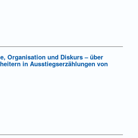
ung einer Gebühr
e, Organisation und Diskurs – über
eitern in Ausstiegserzählungen von
ung einer Gebühr