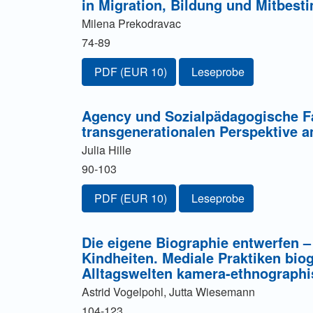
in Migration, Bildung und Mitbes
Milena Prekodravac
74-89
Zugang für Abonnent/innen oder durch Zahl
PDF
(EUR 10)
Leseprobe
Agency und Sozialpädagogische Fa
transgenerationalen Perspektive a
Julia Hille
90-103
Zugang für Abonnent/innen oder durch Zahl
PDF
(EUR 10)
Leseprobe
Die eigene Biographie entwerfen –
Kindheiten. Mediale Praktiken bio
Alltagswelten kamera-ethnographi
Astrid Vogelpohl, Jutta Wiesemann
104-123