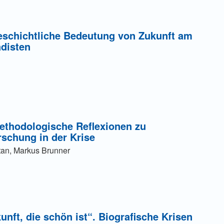
ung einer Gebühr
eschichtliche Bedeutung von Zukunft am
adisten
ung einer Gebühr
Methodologische Reflexionen zu
rschung in der Krise
itan, Markus Brunner
unft, die schön ist“. Biografische Krisen