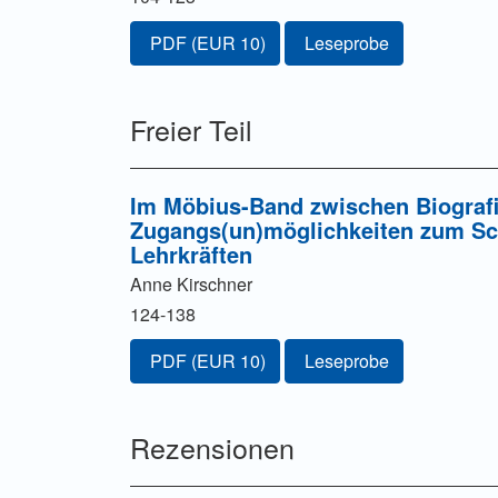
Zugang für Abonnent/innen oder durch Zahl
PDF
(EUR 10)
Leseprobe
Freier Teil
Im Möbius-Band zwischen Biografi
Zugangs(un)möglichkeiten zum Sch
Lehrkräften
Anne Kirschner
124-138
Zugang für Abonnent/innen oder durch Zahl
PDF
(EUR 10)
Leseprobe
Rezensionen