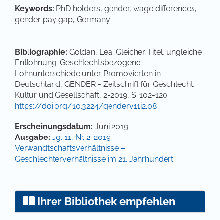
Keywords:
PhD holders, gender, wage differences,
gender pay gap, Germany
-----
Bibliographie:
Goldan, Lea: Gleicher Titel, ungleiche
Entlohnung. Geschlechtsbezogene
Lohnunterschiede unter Promovierten in
Deutschland, GENDER - Zeitschrift für Geschlecht,
Kultur und Gesellschaft, 2-2019, S. 102-120.
https://doi.org/10.3224/gender.v11i2.08
Artikel-Details
Erscheinungsdatum:
Juni 2019
Ausgabe:
Jg. 11, Nr. 2-2019:
Verwandtschaftsverhältnisse –
Geschlechterverhältnisse im 21. Jahrhundert
Ihrer Bibliothek empfehlen