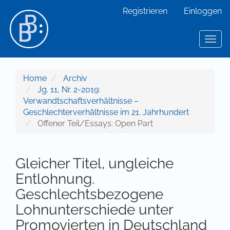
Hauptnavigation
Registrieren
Einloggen
Hauptinhalt
Sidebar
Toggl
Home
Archiv
Jg. 11, Nr. 2-2019:
Verwandtschaftsverhältnisse –
Geschlechterverhältnisse im 21. Jahrhundert
Offener Teil/Essays: Open Part
Gleicher Titel, ungleiche
Entlohnung.
Geschlechtsbezogene
Lohnunterschiede unter
Promovierten in Deutschland