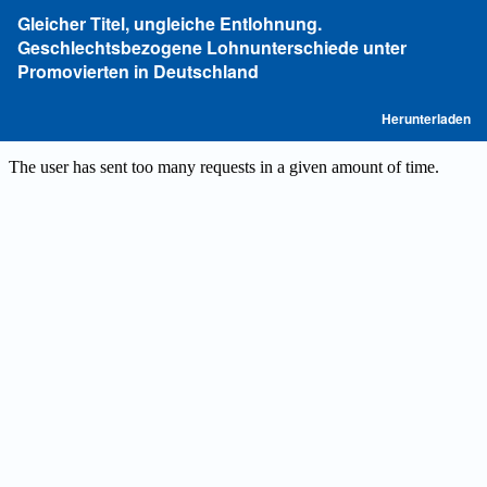
Zu
Gleicher Titel, ungleiche Entlohnung.
Artikeldetails
Geschlechtsbezogene Lohnunterschiede unter
zurückkehren
Promovierten in Deutschland
P
Herunterladen
he