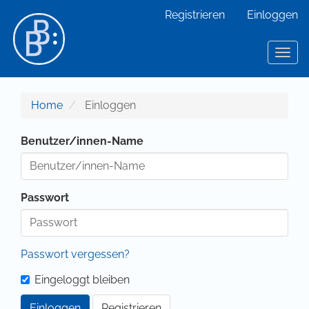
Hauptnavigation
Registrieren
Einloggen
Hauptinhalt
Sidebar
Toggl
Home
Einloggen
Benutzer/innen-Name
Passwort
Passwort vergessen?
Eingeloggt bleiben
Einloggen
Registrieren