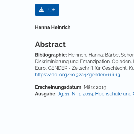
Artikel-Sidebar
PDF
Hauptsächlicher Artikelinha
Hanna Heinrich
Abstract
Bibliographie:
Heinrich, Hanna: Bärbel Scho
Diskriminierung und Emanzipation. Opladen, B
Euro, GENDER - Zeitschrift für Geschlecht, Ku
https://doi.org/10.3224/gender.v11i1.13
Artikel-Details
Erscheinungsdatum:
März 2019
Ausgabe:
Jg. 11, Nr. 1-2019: Hochschule und