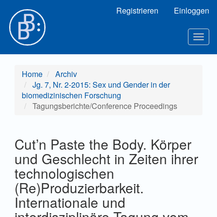
Hauptnavigation
Registrieren
Einloggen
Hauptinhalt
Sidebar
Toggl
Home
Archiv
Jg. 7, Nr. 2-2015: Sex und Gender in der
biomedizinischen Forschung
Tagungsberichte/Conference Proceedings
Cut’n Paste the Body. Körper
und Geschlecht in Zeiten ihrer
technologischen
(Re)Produzierbarkeit.
Internationale und
interdisziplinäre Tagung vom