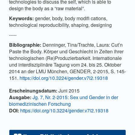
technologies to discuss the self, which is able to
design the body as a “raw material”.
Keywords:
gender, body, body modifi cations,
technological reproducibility, shaping, designing
-----
Bibliographie:
Denninger, Tina/Trachte, Laura: Cut’n
Paste the Body. Körper und Geschlecht in Zeiten ihrer
technologischen (Re)Produzierbarkeit. Internationale
und interdisziplinäre Tagung vom 24. bis 25. Oktober
2014 an der LMU München, GENDER, 2-2015, S. 145-
151.
https://doi.org/10.3224/gender.v7i2.19318
Artikel-Details
Erscheinungsdatum:
Juni 2015
Ausgabe:
Jg. 7, Nr. 2-2015: Sex und Gender in der
biomedizinischen Forschung
DOI:
https://doi.org/10.3224/gender.v7i2.19318