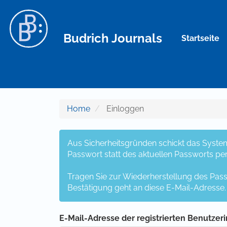
Hauptnavigation
Hauptinhalt
Sidebar
Budrich Journals
Startseite
Home
Einloggen
Aus Sicherheitsgründen schickt das System
Passwort statt des aktuellen Passworts per
Tragen Sie zur Wiederherstellung des Pass
Bestätigung geht an diese E-Mail-Adresse.
E-Mail-Adresse der registrierten Benutzeri