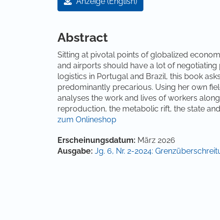
Anzeige (English)
Hauptsächlicher Artikelinha
Abstract
Sitting at pivotal points of globalized econom
and airports should have a lot of negotiating 
logistics in Portugal and Brazil, this book ask
predominantly precarious. Using her own fiel
analyses the work and lives of workers along 
reproduction, the metabolic rift, the state an
zum Onlineshop
Artikel-Details
Erscheinungsdatum:
März 2026
Ausgabe:
Jg. 6, Nr. 2-2024: Grenzüberschrei