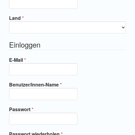
Erforderlich
Land
*
Einloggen
Erforderlich
E-Mail
*
Erforderlich
Benutzer/innen-Name
*
Erforderlich
Passwort
*
Erforderlich
Passwort wiederholen
*