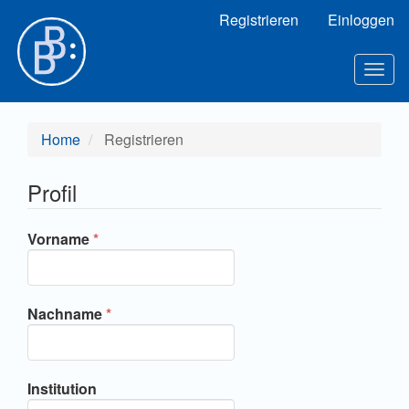
Hauptnavigation
Registrieren
Einloggen
Hauptinhalt
Sidebar
Toggl
Home
Registrieren
Profil
Erforderlich
Vorname
*
Erforderlich
Nachname
*
Institution