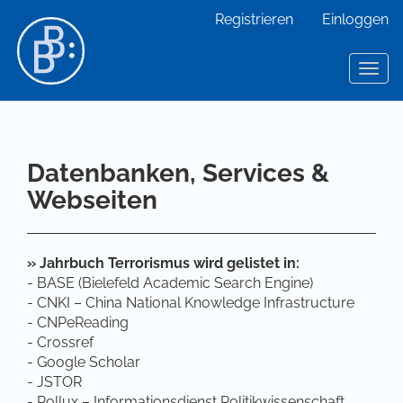
Hauptnavigation
Registrieren
Einloggen
Hauptinhalt
Sidebar
Toggl
Datenbanken, Services &
Webseiten
» Jahrbuch Terrorismus wird gelistet in:
- BASE (Bielefeld Academic Search Engine)
- CNKI – China National Knowledge Infrastructure
- CNPeReading
- Crossref
- Google Scholar
- JSTOR
- Pollux – Informationsdienst Politikwissenschaft