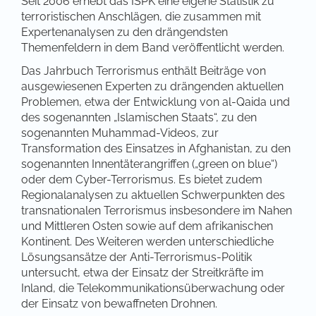
Seit 2006 erhebt das ISPK eine eigene Statistik zu
terroristischen Anschlägen, die zusammen mit
Expertenanalysen zu den drängendsten
Themenfeldern in dem Band veröffentlicht werden.
Das Jahrbuch Terrorismus enthält Beiträge von
ausgewiesenen Experten zu drängenden aktuellen
Problemen, etwa der Entwicklung von al-Qaida und
des sogenannten „Islamischen Staats“, zu den
sogenannten Muhammad-Videos, zur
Transformation des Einsatzes in Afghanistan, zu den
sogenannten Innentäterangriffen („green on blue“)
oder dem Cyber-Terrorismus. Es bietet zudem
Regionalanalysen zu aktuellen Schwerpunkten des
transnationalen Terrorismus insbesondere im Nahen
und Mittleren Osten sowie auf dem afrikanischen
Kontinent. Des Weiteren werden unterschiedliche
Lösungsansätze der Anti-Terrorismus-Politik
untersucht, etwa der Einsatz der Streitkräfte im
Inland, die Telekommunikationsüberwachung oder
der Einsatz von bewaffneten Drohnen.