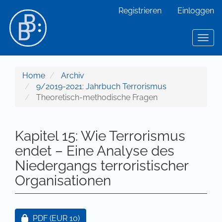
Hauptnavigation
Registrieren
Einloggen
Hauptinhalt
Sidebar
Toggl
Home
Archiv
9/2019-2021: Jahrbuch Terrorismus
Theoretisch-methodische Fragen
Kapitel 15: Wie Terrorismus
endet – Eine Analyse des
Niedergangs terroristischer
Organisationen
Artikel-Sidebar
Zugang für Abonnent/innen oder durch Zahlung ei
PDF
(EUR 10)