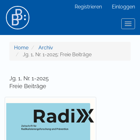
Hauptnavigation
Registrieren
Einloggen
Hauptinhalt
Sidebar
Toggl
Home
Archiv
Jg. 1, Nr. 1-2025: Freie Beiträge
Jg. 1, Nr. 1-2025
Freie Beiträge