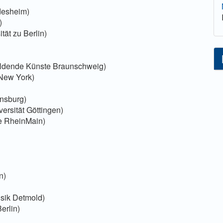
ldesheim)
)
tät zu Berlin)
Bildende Künste Braunschweig)
 New York)
ensburg)
ersität Göttingen)
le RheinMain)
n)
usik Detmold)
erlin)