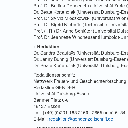
Prof. Dr. Bettina Dennerlein (Universität Zürich
Dr. Beate Kortendiek (Universität Duisburg-Es
Prof. Dr. Sylvia Mieszkowski (Universität Wien)
Prof. Dr. Sigrid Nieberle (Technische Universi
Prof. (i. R.) Dr. Anne Schlüter (Universität Dui
Prof. Dr. Jeannette Windheuser (Humboldt-Unive
»
Redaktion
Dr. Sandra Beaufaÿs (Universität Duisburg-Es
Dr. Jenny Bünnig (Universität Duisburg-Essen)
Dr. Beate Kortendiek (Universität Duisburg-Es
Redaktionsanschrift:
Netzwerk Frauen- und Geschlechterforschun
Redaktion GENDER
Universität Duisburg-Essen
Berliner Platz 6-8
45127 Essen
Tel.: (+49) (0)201-183 2169, -2655 oder -6134
E-Mail:
redaktion@gender-zeitschrift.de