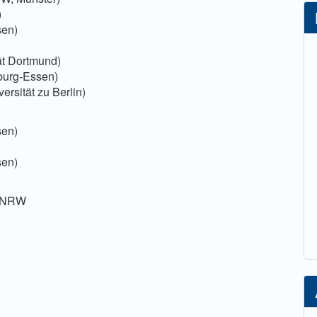
)
sen)
tät Dortmund)
sburg-Essen)
rsität zu Berlin)
sen)
sen)
g NRW