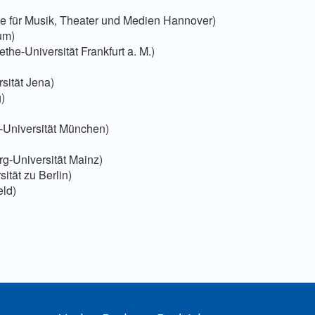
 für Musik, Theater und Medien Hannover)
um)
he-Universität Frankfurt a. M.)
rsität Jena)
)
s-Universität München)
rg-Universität Mainz)
ität zu Berlin)
eld)