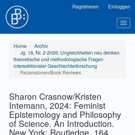
Hauptnavigation
Registrieren
Einloggen
Hauptinhalt
Sidebar
Toggl
Home
Archiv
Jg. 18, Nr. 2-2026: Ungleichheiten neu denken:
theoretische und methodologische Fragen
intersektionaler Geschlechterforschung
Rezensionen/Book Reviews
Sharon Crasnow/Kristen
Intemann, 2024: Feminist
Epistemology and Philosophy
of Science. An Introduction.
New York: Routledge. 164