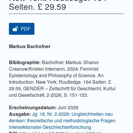
Seiten. £ 29.59
Artikel-Sidebar
PDF
Hauptsächlicher Artikelinhalt
Markus Bachofner
Bibliographie:
Bachofner, Markus: Sharon
Crasnow/Kristen Intemann, 2024: Feminist
Epistemology and Philosophy of Science. An
Introduction. New York: Routledge. 164 Seiten. £
29.59, GENDER – Zeitschrift für Geschlecht, Kultur
und Gesellschaft, 2-2026, S. 151-153.
Artikel-Details
Erscheinungsdatum:
Juni 2026
Ausgabe:
Jg. 18, Nr. 2-2026: Ungleichheiten neu
denken: theoretische und methodologische Fragen
intersektionaler Geschlechterforschung