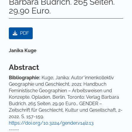
Barbara Budrich. 265 Seiten.
29,90 Euro.
Artikel-Sidebar
PDF
Hauptsächlicher Artikelinhalt
Janika Kuge
Abstract
Bibliographie:
Kuge, Janika: Autor*innenkollektiv
Geographie und Geschlecht, 2021: Handbuch
Feministische Geographien – Arbeitsweisen und
Konzepte. Opladen, Berlin, Toronto: Verlag Barbara
Budrich. 265 Seiten. 29,90 Euro., GENDER –
Zeitschrift für Geschlecht, Kultur und Gesellschaft, 2-
2022, S. 157-159.
https://doi.org/10.3224/gender.v14i2.13
-----