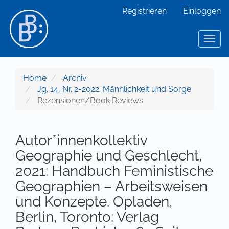
Hauptnavigation
Registrieren
Einloggen
Hauptinhalt
Sidebar
Toggl
Home
Archiv
Jg. 14, Nr. 2-2022: Männlichkeit und Sorge
Rezensionen/Book Reviews
Autor*innenkollektiv
Geographie und Geschlecht,
2021: Handbuch Feministische
Geographien – Arbeitsweisen
und Konzepte. Opladen,
Berlin, Toronto: Verlag